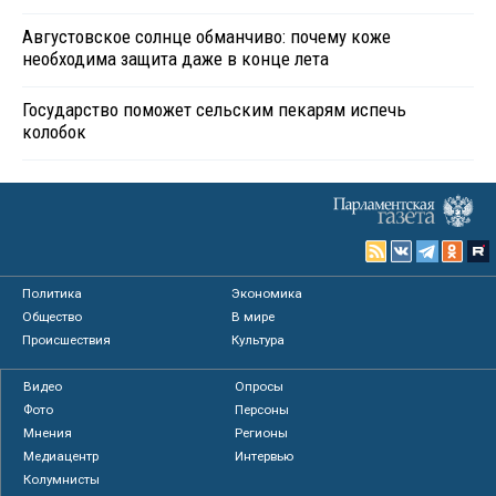
Августовское солнце обманчиво: почему коже
необходима защита даже в конце лета
Государство поможет сельским пекарям испечь
колобок
Политика
Экономика
Общество
В мире
Происшествия
Культура
Видео
Опросы
Фото
Персоны
Мнения
Регионы
Медиацентр
Интервью
Колумнисты