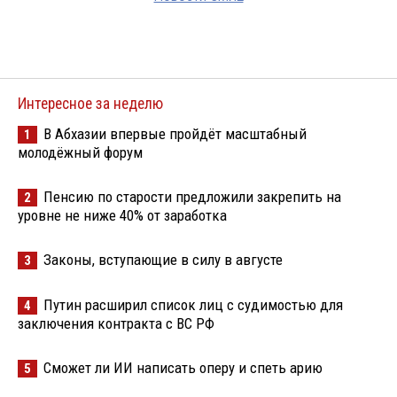
Интересное за неделю
В Абхазии впервые пройдёт масштабный
1
молодёжный форум
Пенсию по старости предложили закрепить на
2
уровне не ниже 40% от заработка
Законы, вступающие в силу в августе
3
Путин расширил список лиц с судимостью для
4
заключения контракта с ВС РФ
Сможет ли ИИ написать оперу и спеть арию
5