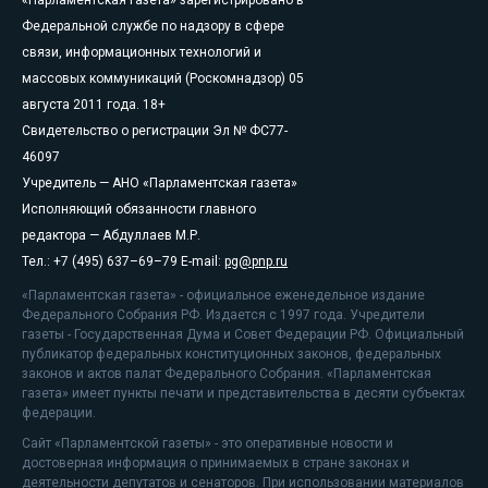
«Парламентская газета» зарегистрировано в
Федеральной службе по надзору в сфере
связи, информационных технологий и
массовых коммуникаций (Роскомнадзор) 05
августа 2011 года. 18+
Свидетельство о регистрации Эл № ФС77-
46097
Учредитель — АНО «Парламентская газета»
Исполняющий обязанности главного
редактора — Абдуллаев М.Р.
Тел.: +7 (495) 637–69–79 E-mail:
pg@pnp.ru
«Парламентская газета» - официальное еженедельное издание
Федерального Собрания РФ. Издается с 1997 года. Учредители
газеты - Государственная Дума и Совет Федерации РФ. Официальный
публикатор федеральных конституционных законов, федеральных
законов и актов палат Федерального Собрания. «Парламентская
газета» имеет пункты печати и представительства в десяти субъектах
федерации.
Сайт «Парламентской газеты» - это оперативные новости и
достоверная информация о принимаемых в стране законах и
деятельности депутатов и сенаторов. При использовании материалов