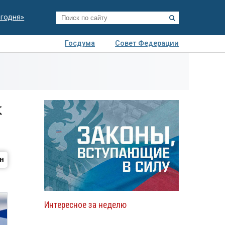
егодня»
Госдума
Совет Федерации
я
Авто
Недвижимость
Технологии
иза
х
Интересное за неделю