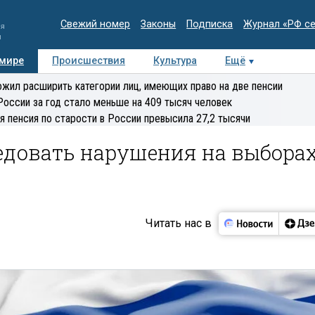
Свежий номер
Законы
Подписка
Журнал «РФ с
ия
и
 мире
Происшествия
Культура
Ещё
Медиацентр
Интервью
Колумнисты
Делова
жил расширить категории лиц, имеющих право на две пенсии
эксперт
России за год стало меньше на 409 тысяч человек
я пенсия по старости в России превысила 27,2 тысячи
ледовать нарушения на выбора
Читать нас в