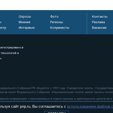
Опросы
Фото
Контакты
ы
Мнения
Регионы
Реклама
ентр
Интервью
Колумнисты
Вакансии
регистрировано в
 технологий и
8+
.
дерального Собрания РФ. Издается с 1997 года. Учредители газеты - Государств
ктов палат Федерального Собрания. «Парламентская газета» имеет пункты печати
оверная информация о принимаемых в стране законах и деятельности депутатов и
льзуя сайт pnp.ru, Вы соглашаетесь с
использованием файлов c
ехнологии