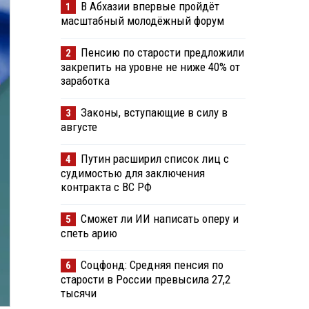
В Абхазии впервые пройдёт
1
масштабный молодёжный форум
Пенсию по старости предложили
2
закрепить на уровне не ниже 40% от
заработка
Законы, вступающие в силу в
3
августе
Путин расширил список лиц с
4
судимостью для заключения
контракта с ВС РФ
Сможет ли ИИ написать оперу и
5
спеть арию
Соцфонд: Средняя пенсия по
6
старости в России превысила 27,2
тысячи