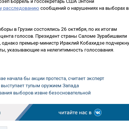
озеп Боррель и госсекретарь США Энтони
у расследованию
сообщений о нарушениях на выборах в
боры в Грузии состоялись 26 октября, по их итогам
роцента голосов. Президент страны Саломе Зурабишвили
, однако премьер-министр Ираклий Кобахидзе подчеркну
кты, указывающие на нелегитимность голосования.
ае начала бы акции протеста, считает эксперт
и выступает тупым оружием Запада
ования выборов извне безосновательной