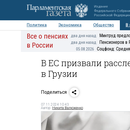
Издание
Федерального Собран
Российской Федераци
Политика
Экономика
Общество
В
Все о пенсиях
Фото
Авторы
Персоны
Мнения
Регионы
Минтруд предло
два дня назад
Пенсионеров в 
два дня назад
в России
Соцфонд: Средня
05.08.2026
В ЕС призвали расс
в Грузии
Поделиться
07.11.2024 10:43
Автор:
Никита Валюженко