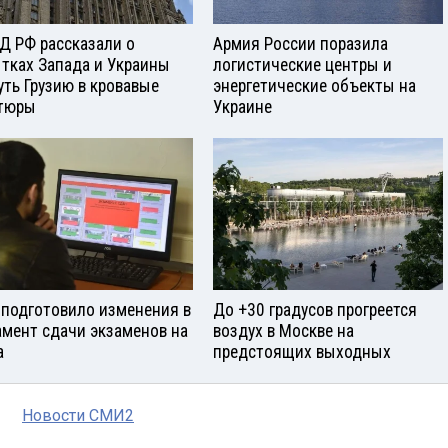
Д РФ рассказали о
Армия России поразила
тках Запада и Украины
логистические центры и
уть Грузию в кровавые
энергетические объекты на
тюры
Украине
подготовило изменения в
До +30 градусов прогреется
амент сдачи экзаменов на
воздух в Москве на
а
предстоящих выходных
Новости СМИ2