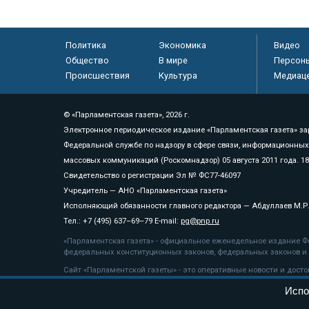
Политика
Экономика
Видео
Общество
В мире
Персон
Происшествия
Культура
Медиац
© «Парламентская газета», 2026 г.
Электронное периодическое издание «Парламентская газета» за
Федеральной службе по надзору в сфере связи, информационных
массовых коммуникаций (Роскомнадзор) 05 августа 2011 года. 1
Свидетельство о регистрации Эл № ФС77-46097
Учредитель — АНО «Парламентская газета»
Исполняющий обязанности главного редактора — Абдуллаев М.Р
Тел.: +7 (495) 637–69–79 E-mail:
pg@pnp.ru
«Парламентская газета» - официальное еженедельное издание Фе
федеральных конституционных законов, федеральных законов и а
Сайт «Парламентской газеты» - это оперативные новости и дост
«Парламентской газеты» активная ссылка на pnp.ru обязательна.
Испо
На информационном ресурсе применяются
рекомендательные т