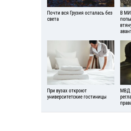
Почти вся Грузия осталась без
В МИ
света
попы
втян
аван
При вузах откроют
МВД 
университетские гостиницы
регл
прав