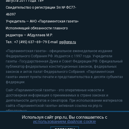
августа 2011 года. 18+
Свидетельство о регистрации Эл № ФС77-
46097
Учредитель — АНО «Парламентская газета»
Исполняющий обязанности главного
редактора — Абдуллаев М.Р.
Тел.: +7 (495) 637–69–79 E-mail:
pg@pnp.ru
«Парламентская газета» - официальное еженедельное издание
Федерального Собрания РФ. Издается с 1997 года. Учредители
газеты - Государственная Дума и Совет Федерации РФ. Официальный
публикатор федеральных конституционных законов, федеральных
законов и актов палат Федерального Собрания. «Парламентская
газета» имеет пункты печати и представительства в десяти субъектах
федерации.
Сайт «Парламентской газеты» - это оперативные новости и
достоверная информация о принимаемых в стране законах и
деятельности депутатов и сенаторов. При использовании материалов
сайта «Парламентской газеты» активная ссылка на pnp.ru
обязательна.
Используя сайт pnp.ru, Вы соглашаетесь с
На информационном ресурсе применяются
рекомендательные
использованием файлов cookie
технологии