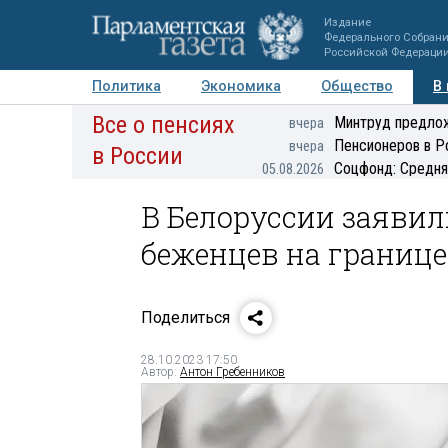
Издание
Федерального Собран
Российской Федераци
Политика
Экономика
Общество
В
Все о пенсиях
Фото
Авторы
Персоны
Мнения
Регионы
Минтруд предлож
вчера
Пенсионеров в Р
вчера
в России
Соцфонд: Средня
05.08.2026
В Белоруссии заявил
беженцев на границе
Поделиться
28.10.2023 17:50
Автор:
Антон Гребенников