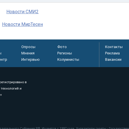
Новости СМИ2
Новости МирТесен
Опросы
Фото
Контакты
ы
Мнения
Регионы
Реклама
ентр
Интервью
Колумнисты
Вакансии
регистрировано в
 технологий и
8+
.
дерального Собрания РФ. Издается с 1997 года. Учредители газеты - Государств