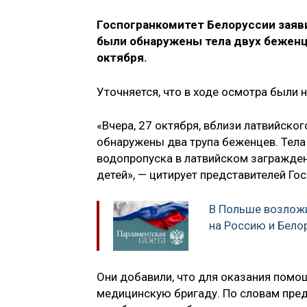
Госпогранкомитет Белоруссии заяви
были обнаружены тела двух беженц
октября.
Уточняется, что в ходе осмотра были
«Вчера, 27 октября, вблизи латвийск
обнаружены два трупа беженцев. Тела
водопропуска в латвийском загражде
детей», — цитирует представителей Го
В Польше возложи
на Россию и Бело
Они добавили, что для оказания помо
медицинскую бригаду. По словам пред