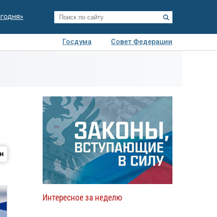
егодня»
Госдума
Совет Федерации
я
Авто
Недвижимость
Технологии
иза
Интересное за неделю