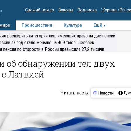
Свежий номер
Законы
Подписка
Журнал «РФ с
ия
и
 мире
Происшествия
Культура
Ещё
Медиацентр
Интервью
Колумнисты
Делова
ил расширить категории лиц, имеющих право на две пенсии
эксперт
оссии за год стало меньше на 409 тысяч человек
я пенсия по старости в России превысила 27,2 тысячи
и об обнаружении тел двух
 с Латвией
Читать нас в