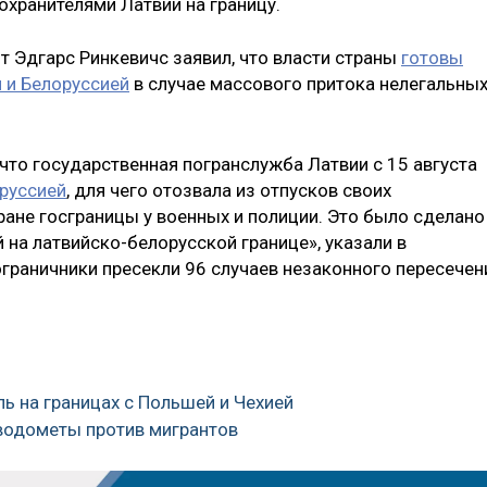
хранителями Латвии на границу.
т Эдгарс Ринкевичс заявил, что власти страны
готовы
 и Белоруссией
в случае массового притока нелегальны
 что государственная погранслужба Латвии с 15 августа
оруссией
, для чего отозвала из отпусков своих
ране госграницы у военных и полиции. Это было сделано
й на латвийско-белорусской границе», указали в
пограничники пресекли 96 случаев незаконного пересечен
ль на границах с Польшей и Чехией
 водометы против мигрантов