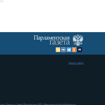
Карта сайта
енная Дума и Совет Федерации РФ. Официальный публикатор