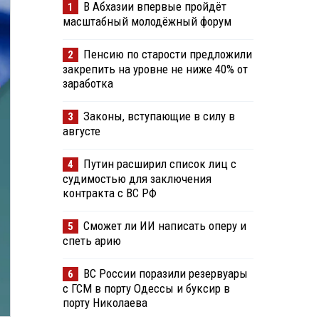
В Абхазии впервые пройдёт
1
масштабный молодёжный форум
Пенсию по старости предложили
2
закрепить на уровне не ниже 40% от
заработка
Законы, вступающие в силу в
3
августе
Путин расширил список лиц с
4
судимостью для заключения
контракта с ВС РФ
Сможет ли ИИ написать оперу и
5
спеть арию
ВС России поразили резервуары
6
с ГСМ в порту Одессы и буксир в
порту Николаева