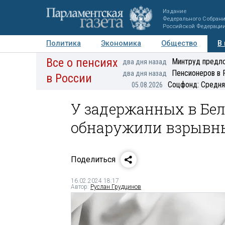
Издание
Федерального Собран
Российской Федераци
Политика
Экономика
Общество
В
Все о пенсиях
Фото
Авторы
Персоны
Мнения
Регионы
Минтруд предло
два дня назад
Пенсионеров в 
два дня назад
в России
Соцфонд: Средня
05.08.2026
У задержанных в Бе
обнаружили взрывны
Поделиться
16.02.2024 18:17
Автор:
Руслан Грудцинов