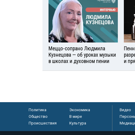
Меццо-сопрано Людмила
Пенн
Кузнецова — об уроках музыки
разр
в школах и духовном пении
и пр
Политика
Экономика
Видео
Общество
В мире
Персон
Происшествия
Культура
Медиац