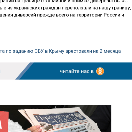
рации на границе с Украиной и поимке диверсантов. «С
е из украинских граждан переползали на нашу границу,
ения диверсий прежде всего на территории России и
та по заданию СБУ в Крыму арестовали на 2 месяца