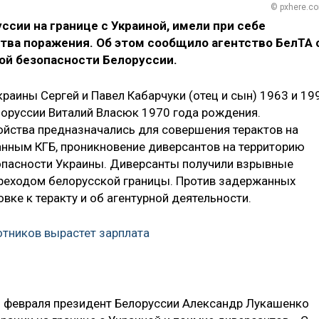
© pxhere.c
сии на границе с Украиной, имели при себе
тва поражения. Об этом сообщило агентство БелТА 
ой безопасности Белоруссии.
аины Сергей и Павел Кабарчуки (отец и сын) 1963 и 19
лоруссии Виталий Власюк 1970 года рождения.
йства предназначались для совершения терактов на
данным КГБ, проникновение диверсантов на территорию
опасности Украины. Диверсанты получили взрывные
ереходом белорусской границы. Против задержанных
ке к теракту и об агентурной деятельности.
отников вырастет зарплата
16 февраля президент Белоруссии Александр Лукашенко