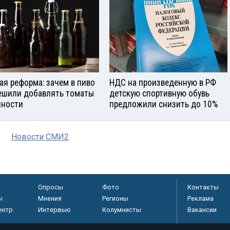
ая реформа: зачем в пиво
НДС на произведенную в РФ
ешили добавлять томаты
детскую спортивную обувь
яности
предложили снизить до 10%
Новости СМИ2
Опросы
Фото
Контакты
ы
Мнения
Регионы
Реклама
ентр
Интервью
Колумнисты
Вакансии