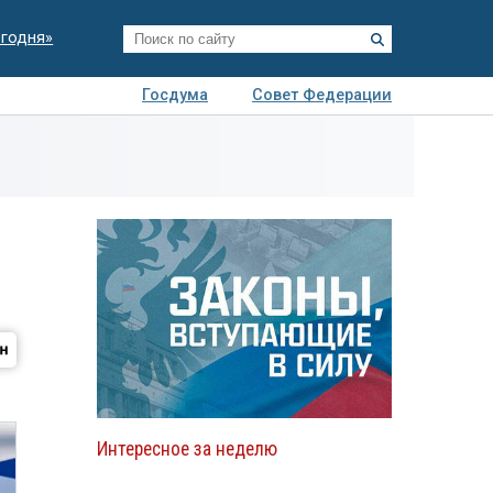
егодня»
Госдума
Совет Федерации
я
Авто
Недвижимость
Технологии
иза
Интересное за неделю