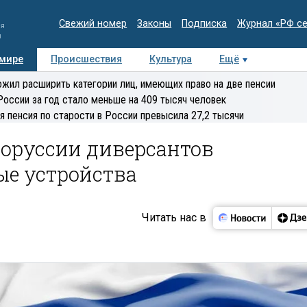
Свежий номер
Законы
Подписка
Журнал «РФ с
ия
и
 мире
Происшествия
Культура
Ещё
Медиацентр
Интервью
Колумнисты
Делова
жил расширить категории лиц, имеющих право на две пенсии
эксперт
России за год стало меньше на 409 тысяч человек
я пенсия по старости в России превысила 27,2 тысячи
лоруссии диверсантов
е устройства
Читать нас в