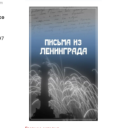
om
со
97