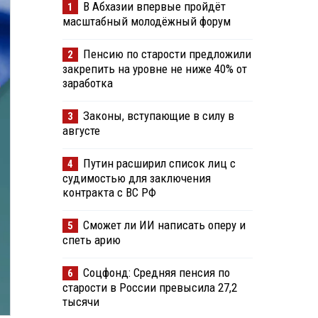
В Абхазии впервые пройдёт
1
масштабный молодёжный форум
Пенсию по старости предложили
2
закрепить на уровне не ниже 40% от
заработка
Законы, вступающие в силу в
3
августе
Путин расширил список лиц с
4
судимостью для заключения
контракта с ВС РФ
Сможет ли ИИ написать оперу и
5
спеть арию
Соцфонд: Средняя пенсия по
6
старости в России превысила 27,2
тысячи