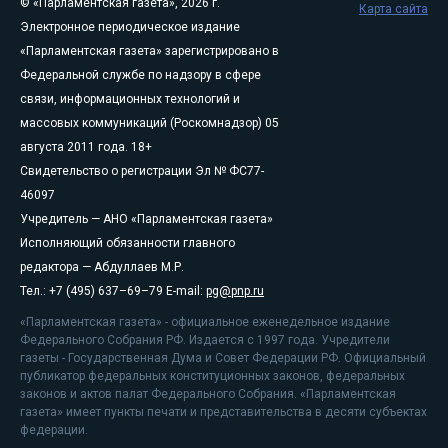
© «Парламентская газета», 2026 г.
Карта сайта
Электронное периодическое издание
«Парламентская газета» зарегистрировано в
Федеральной службе по надзору в сфере
связи, информационных технологий и
массовых коммуникаций (Роскомнадзор) 05
августа 2011 года. 18+
Свидетельство о регистрации Эл № ФС77-
46097
Учредитель — АНО «Парламентская газета»
Исполняющий обязанности главного
редактора — Абдуллаев М.Р.
Тел.: +7 (495) 637–69–79 E-mail:
pg@pnp.ru
«Парламентская газета» - официальное еженедельное издание
Федерального Собрания РФ. Издается с 1997 года. Учредители
газеты - Государственная Дума и Совет Федерации РФ. Официальный
публикатор федеральных конституционных законов, федеральных
законов и актов палат Федерального Собрания. «Парламентская
газета» имеет пункты печати и представительства в десяти субъектах
федерации.