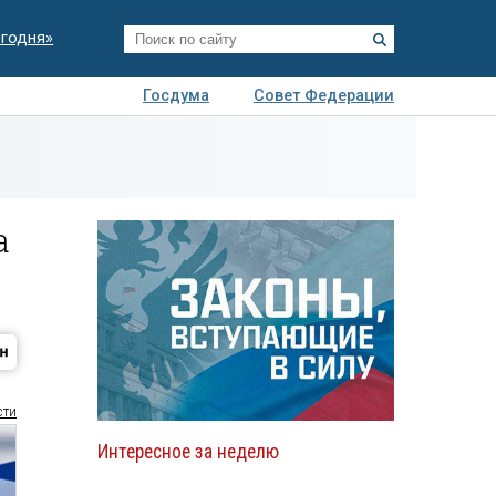
егодня»
Госдума
Совет Федерации
я
Авто
Недвижимость
Технологии
иза
а
сти
Интересное за неделю