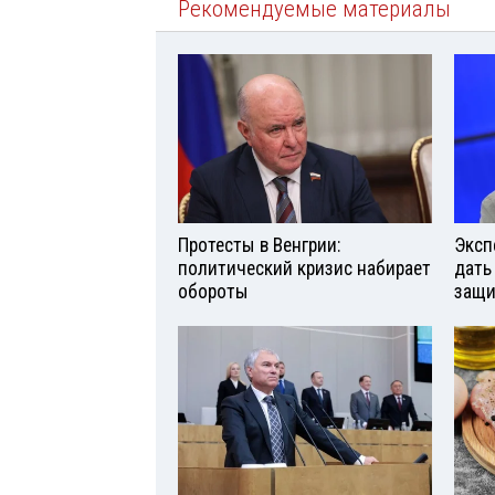
Рекомендуемые материалы
Протесты в Венгрии:
Эксп
политический кризис набирает
дать
обороты
защи