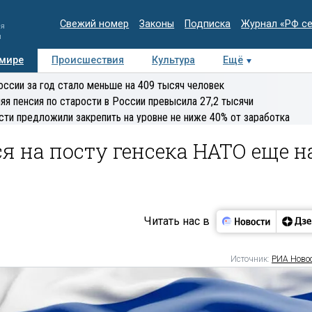
Свежий номер
Законы
Подписка
Журнал «РФ с
ия
и
 мире
Происшествия
Культура
Ещё
Медиацентр
Интервью
Колумнисты
Делова
оссии за год стало меньше на 409 тысяч человек
эксперт
яя пенсия по старости в России превысила 27,2 тысячи
сти предложили закрепить на уровне не ниже 40% от заработка
я на посту генсека НАТО еще н
Читать нас в
Источник:
РИА Ново