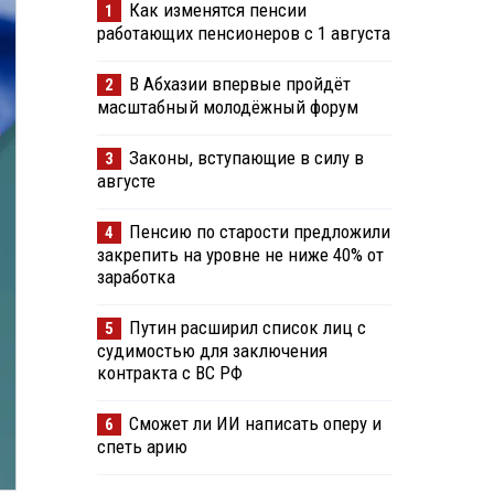
Как изменятся пенсии
1
работающих пенсионеров с 1 августа
В Абхазии впервые пройдёт
2
масштабный молодёжный форум
Законы, вступающие в силу в
3
августе
Пенсию по старости предложили
4
закрепить на уровне не ниже 40% от
заработка
Путин расширил список лиц с
5
судимостью для заключения
контракта с ВС РФ
Сможет ли ИИ написать оперу и
6
спеть арию