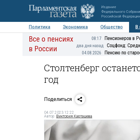
Издание
Федерального Собран
Российской Федераци
Политика
Экономика
Общество
В
Все о пенсиях
Фото
Авторы
Персоны
Мнения
Регионы
Пенсионеров в Р
08:17
Соцфонд: Средн
два дня назад
в России
Пенсию по старо
04.08.2026
Столтенберг останетс
год
Поделиться
04.07.2023 12:22
Автор:
Виктория Карташева