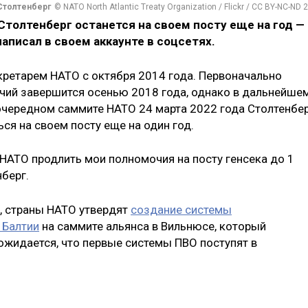
Столтенберг
© NATO North Atlantic Treaty Organization / Flickr / CC BY-NC-ND 2
толтенберг останется на своем посту еще на год —
написал в своем аккаунте в соцсетях.
кретарем НАТО с октября 2014 года. Первоначально
очий завершится осенью 2018 года, однако в дальнейше
еочередном саммите НАТО 24 марта 2022 года Столтенбе
ся на своем посту еще на один год.
АТО продлить мои полномочия на посту генсека до 1
нберг.
, страны НАТО утвердят
создание системы
 Балтии
на саммите альянса в Вильнюсе, который
 ожидается, что первые системы ПВО поступят в