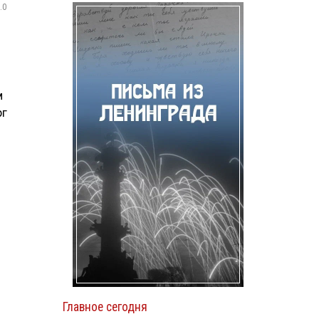
.0
м
рг
Главное сегодня