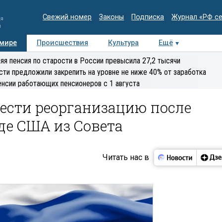
Свежий номер
Законы
Подписка
Журнал «РФ с
ия
и
 мире
Происшествия
Культура
Ещё
Медиацентр
Интервью
Колумнисты
Делова
яя пенсия по старости в России превысила 27,2 тысячи
эксперт
сти предложили закрепить на уровне не ниже 40% от заработка
енсии работающих пенсионеров с 1 августа
ести реорганизацию после
де США из Совета
Читать нас в