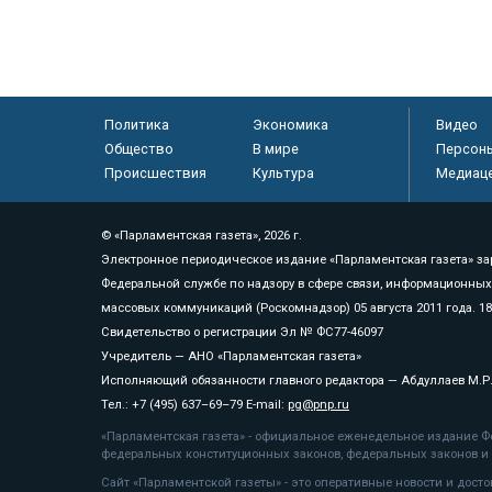
Политика
Экономика
Видео
Общество
В мире
Персон
Происшествия
Культура
Медиац
© «Парламентская газета», 2026 г.
Электронное периодическое издание «Парламентская газета» за
Федеральной службе по надзору в сфере связи, информационных
массовых коммуникаций (Роскомнадзор) 05 августа 2011 года. 1
Свидетельство о регистрации Эл № ФС77-46097
Учредитель — АНО «Парламентская газета»
Исполняющий обязанности главного редактора — Абдуллаев М.Р
Тел.: +7 (495) 637–69–79 E-mail:
pg@pnp.ru
«Парламентская газета» - официальное еженедельное издание Фе
федеральных конституционных законов, федеральных законов и а
Сайт «Парламентской газеты» - это оперативные новости и дост