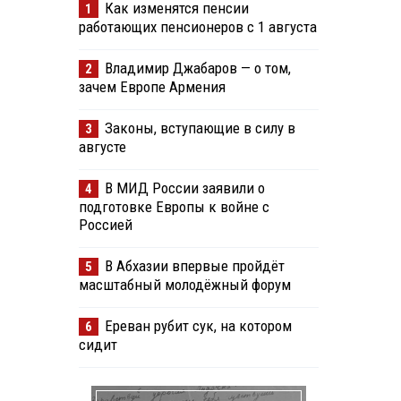
Как изменятся пенсии
1
работающих пенсионеров с 1 августа
Владимир Джабаров — о том,
2
зачем Европе Армения
Законы, вступающие в силу в
3
августе
В МИД России заявили о
4
подготовке Европы к войне с
Россией
В Абхазии впервые пройдёт
5
масштабный молодёжный форум
Ереван рубит сук, на котором
6
сидит