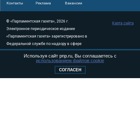
Контакты
Реклама
Вакансии
© «Парламентская газета», 2026 г.
Карта сайта
Электронное периодическое издание
«Парламентская газета» зарегистрировано в
Федеральной службе по надзору в сфере
связи, информационных технологий и
Используя сайт pnp.ru, Вы соглашаетесь с
массовых коммуникаций (Роскомнадзор) 05
использованием файлов cookie
августа 2011 года. 18+
СОГЛАСЕН
Свидетельство о регистрации Эл № ФС77-
46097
Учредитель — АНО «Парламентская газета»
Исполняющий обязанности главного
редактора — Абдуллаев М.Р.
Тел.: +7 (495) 637–69–79 E-mail:
pg@pnp.ru
«Парламентская газета» - официальное еженедельное издание
Федерального Собрания РФ. Издается с 1997 года. Учредители
газеты - Государственная Дума и Совет Федерации РФ. Официальный
публикатор федеральных конституционных законов, федеральных