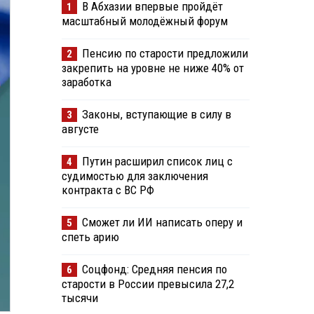
В Абхазии впервые пройдёт
1
масштабный молодёжный форум
Пенсию по старости предложили
2
закрепить на уровне не ниже 40% от
заработка
Законы, вступающие в силу в
3
августе
Путин расширил список лиц с
4
судимостью для заключения
контракта с ВС РФ
Сможет ли ИИ написать оперу и
5
спеть арию
Соцфонд: Средняя пенсия по
6
старости в России превысила 27,2
тысячи