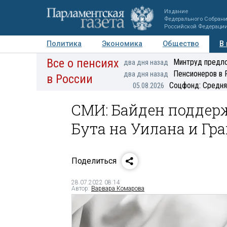
Издание
Федерального Собран
Российской Федераци
Политика
Экономика
Общество
В
Все о пенсиях
Фото
Авторы
Персоны
Мнения
Регионы
Минтруд предло
два дня назад
Пенсионеров в 
два дня назад
в России
Соцфонд: Средня
05.08.2026
СМИ: Байден поддер
Бута на Уилана и Гр
Поделиться
28.07.2022 08:14
Автор:
Варвара Комарова