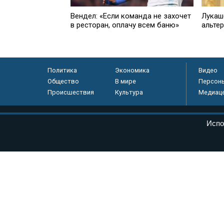
Вендел: «Если команда не захочет
Лукаш
в ресторан, оплачу всем баню»
альте
Политика
Экономика
Видео
Общество
В мире
Персон
Происшествия
Культура
Медиац
© «Парламентская газета», 2026 г.
Испо
Электронное периодическое издание «Парламентская газета» за
Федеральной службе по надзору в сфере связи, информационных
массовых коммуникаций (Роскомнадзор) 05 августа 2011 года. 1
Свидетельство о регистрации Эл № ФС77-46097
Учредитель — АНО «Парламентская газета»
Исполняющий обязанности главного редактора — Абдуллаев М.Р
Тел.: +7 (495) 637–69–79 E-mail:
pg@pnp.ru
«Парламентская газета» - официальное еженедельное издание Фе
федеральных конституционных законов, федеральных законов и а