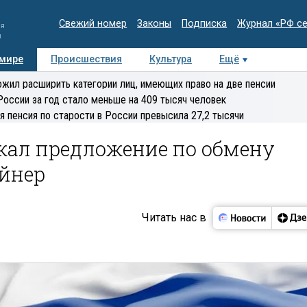
Свежий номер
Законы
Подписка
Журнал «РФ с
ия
и
 мире
Происшествия
Культура
Ещё
Медиацентр
Интервью
Колумнисты
Делова
жил расширить категории лиц, имеющих право на две пенсии
эксперт
России за год стало меньше на 409 тысяч человек
я пенсия по старости в России превысила 27,2 тысячи
жал предложение по обмену
айнер
Читать нас в