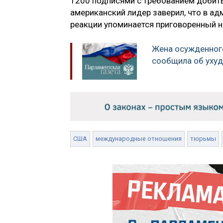
1200 подписями с требованием добить
американский лидер заверил, что в ад
реакции упоминается приговоренный н
Жена осужденног
сообщила об ухуд
США
международные отношения
тюрьмы