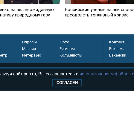
енко нашел неожиданную
Российские ученые нашли спосо
рнативу природному газу
преодолеть топливный кризис
Опросы
Фото
Контакты
ы
Мнения
Регионы
Реклама
ентр
Интервью
Колумнисты
Вакансии
льзуя сайт pnp.ru, Вы соглашаетесь с
использованием файлов c
регистрировано в
СОГЛАСЕН
 технологий и
8+
.
дерального Собрания РФ. Издается с 1997 года. Учредители газеты - Государств
ктов палат Федерального Собрания. «Парламентская газета» имеет пункты печати