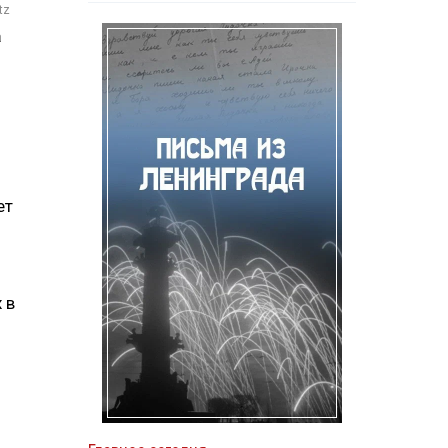
tz
а
ет
 в