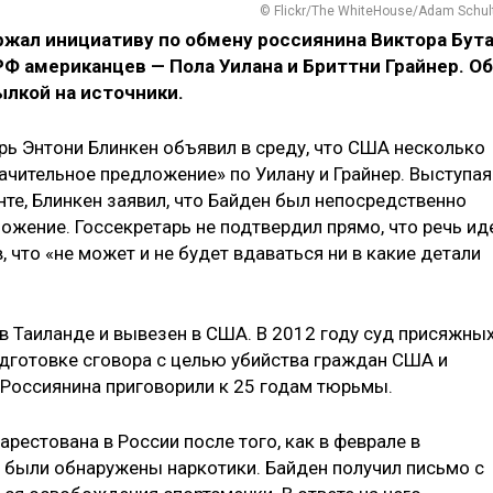
© Flickr/The WhiteHouse/Adam Schul
ал инициативу по обмену россиянина Виктора Бут
РФ американцев — Пола Уилана и Бриттни Грайнер. Об
лкой на источники.
арь Энтони Блинкен объявил в среду, что США несколько
ачительное предложение» по Уилану и Грайнер. Выступая
те, Блинкен заявил, что Байден был непосредственно
ожение. Госсекретарь не подтвердил прямо, что речь ид
, что «не может и не будет вдаваться ни в какие детали
 в Таиланде и вывезен в США. В 2012 году суд присяжных
дготовке сговора с целью убийства граждан США и
Россиянина приговорили к 25 годам тюрьмы.
арестована в России после того, как в феврале в
 были обнаружены наркотики. Байден получил письмо с