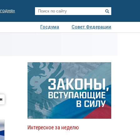
егодня»
Госдума
Совет Федерации
я
Авто
Недвижимость
Технологии
иза
Интересное за неделю