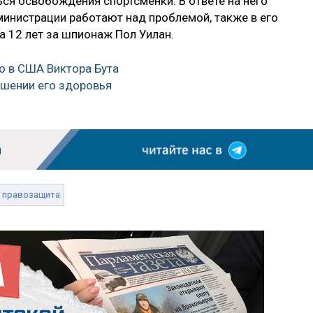
ся освобождения спортсменки. В ответе на него
министрации работают над проблемой, также в его
а 12 лет за шпионаж Пол Уилан.
о в США Виктора Бута
шении его здоровья
правозащита