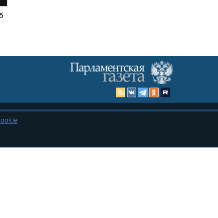
б
ookie
Карта сайта
енная Дума и Совет Федерации РФ. Официальный публикатор
 и представительства в десяти субъектах федерации.