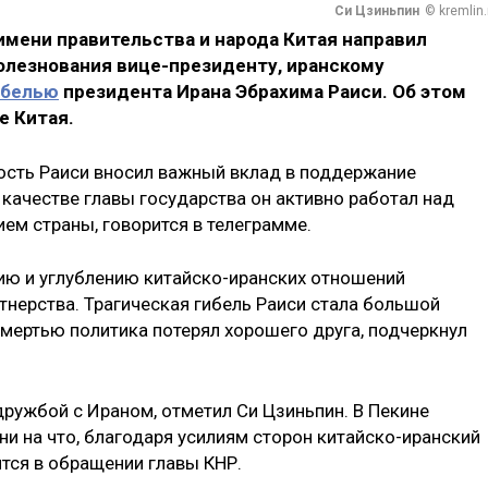
Си Цзиньпин
© kremlin.
имени правительства и народа Китая направил
олезнования вице-президенту, иранскому
ибелью
президента Ирана Эбрахима Раиси. Об этом
е Китая.
ость Раиси вносил важный вклад в поддержание
 качестве главы государства он активно работал над
ем страны, говорится в телеграмме.
ию и углублению китайско-иранских отношений
нерства. Трагическая гибель Раиси стала большой
 смертью политика потерял хорошего друга, подчеркнул
ружбой с Ираном, отметил Си Цзиньпин. В Пекине
ни на что, благодаря усилиям сторон китайско-иранский
ится в обращении главы КНР.