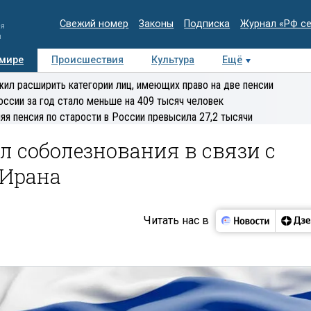
Свежий номер
Законы
Подписка
Журнал «РФ с
ия
и
 мире
Происшествия
Культура
Ещё
Медиацентр
Интервью
Колумнисты
Делова
ил расширить категории лиц, имеющих право на две пенсии
эксперт
оссии за год стало меньше на 409 тысяч человек
яя пенсия по старости в России превысила 27,2 тысячи
 соболезнования в связи с
 Ирана
Читать нас в