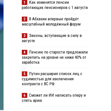
Как изменятся пенсии
1
работающих пенсионеров с 1 августа
В Абхазии впервые пройдёт
2
масштабный молодёжный форум
Законы, вступающие в силу в
3
августе
Пенсию по старости предложили
4
закрепить на уровне не ниже 40% от
заработка
Путин расширил список лиц с
5
судимостью для заключения
контракта с ВС РФ
Сможет ли ИИ написать оперу и
6
спеть арию