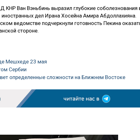
Д КНР Ван Вэньбинь выразил глубокие соболезнования 
а иностранных дел Ирана Хосейна Амира Абдоллахияна.
ском ведомстве подчеркнули готовность Пекина оказат
нской стороне.
оде Мешхеде 23 мая
гом Сербии
зовет определенные сложности на Ближнем Востоке