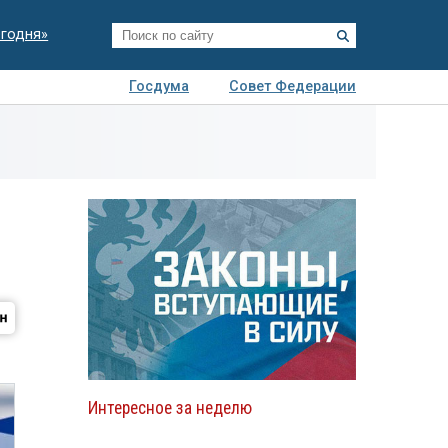
егодня»
Госдума
Совет Федерации
я
Авто
Недвижимость
Технологии
иза
Интересное за неделю