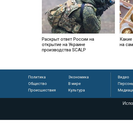
Раскрыт ответ России на
Какие
открытие на Украине
на са
производства SCALP
Политика
Экономика
Видео
Общество
В мире
Персон
Происшествия
Культура
Медиац
Испо
© «Парламентская газета», 2026 г.
Электронное периодическое издание «Парламентская газета» за
Федеральной службе по надзору в сфере связи, информационных
массовых коммуникаций (Роскомнадзор) 05 августа 2011 года. 1