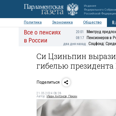
Издание
Федерального Собран
Российской Федераци
Политика
Экономика
Общество
В
Все о пенсиях
Фото
Авторы
Персоны
Мнения
Регионы
Минтруд предлож
20:01
Пенсионеров в Р
08:17
в России
Соцфонд: Средн
два дня назад
Си Цзиньпин выразил
гибелью президента
Поделиться
21.05.2024 08:28
Автор:
Иван Антонов, Пекин