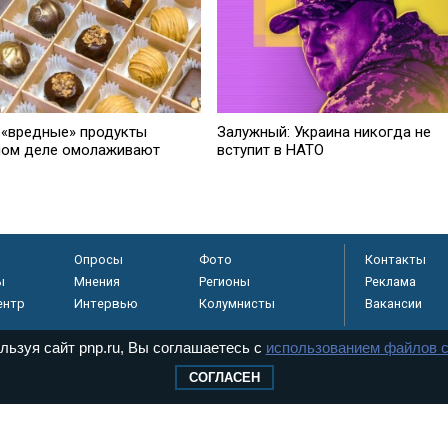
 «вредные» продукты
Залужный: Украина никогда не
мом деле омолаживают
вступит в НАТО
Опросы
Фото
Контакты
ы
Мнения
Регионы
Реклама
ентр
Интервью
Колумнисты
Вакансии
льзуя сайт pnp.ru, Вы соглашаетесь с
использованием файлов c
СОГЛАСЕН
регистрировано в
 технологий и
8+