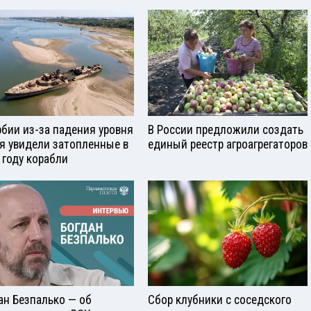
рбии из-за падения уровня
В России предложили создать
я увидели затопленные в
единый реестр агроагрегаторов
 году корабли
ан Безпалько — об
Сбор клубники с соседского