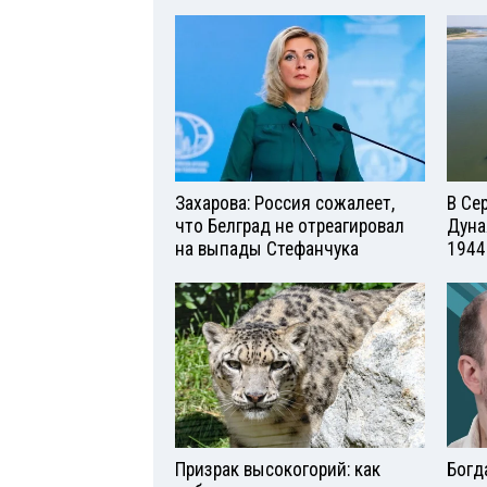
Захарова: Россия сожалеет,
В Се
что Белград не отреагировал
Дуна
на выпады Стефанчука
1944
Призрак высокогорий: как
Богд