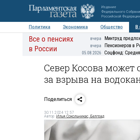
Издание
Федерального Собран
Российской Федераци
Политика
Экономика
Общество
В
Все о пенсиях
Фото
Авторы
Персоны
Мнения
Регионы
Минтруд предлож
вчера
Пенсионеров в Р
вчера
в России
Соцфонд: Средня
05.08.2026
Север Косова может о
за взрыва на водока
Поделиться
30.11.2024 12:57
Автор:
Илья Сокольникас, Белград