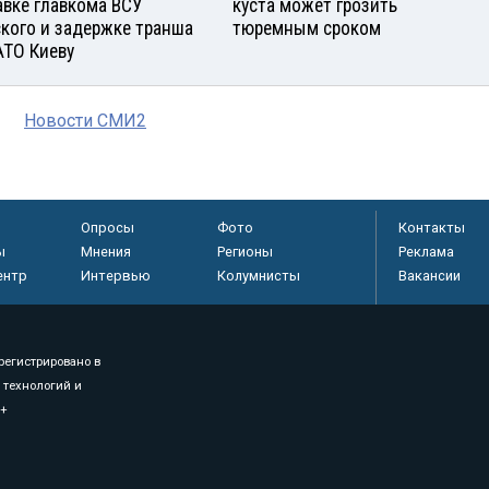
авке главкома ВСУ
куста может грозить
кого и задержке транша
тюремным сроком
АТО Киеву
Новости СМИ2
Опросы
Фото
Контакты
ы
Мнения
Регионы
Реклама
ентр
Интервью
Колумнисты
Вакансии
регистрировано в
 технологий и
8+
.