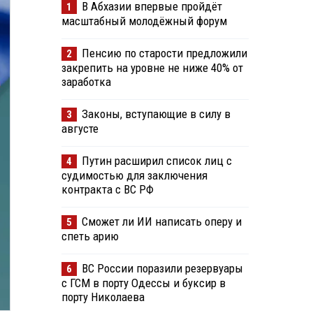
В Абхазии впервые пройдёт
1
масштабный молодёжный форум
Пенсию по старости предложили
2
закрепить на уровне не ниже 40% от
заработка
Законы, вступающие в силу в
3
августе
Путин расширил список лиц с
4
судимостью для заключения
контракта с ВС РФ
Сможет ли ИИ написать оперу и
5
спеть арию
ВС России поразили резервуары
6
с ГСМ в порту Одессы и буксир в
порту Николаева