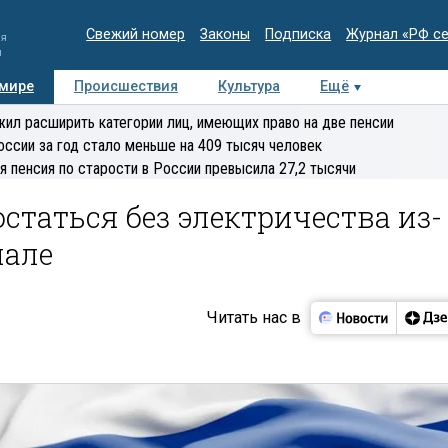
Свежий номер
Законы
Подписка
Журнал «РФ с
ия
и
 мире
Происшествия
Культура
Ещё
Медиацентр
Интервью
Колумнисты
Делова
ил расширить категории лиц, имеющих право на две пенсии
эксперт
оссии за год стало меньше на 409 тысяч человек
я пенсия по старости в России превысила 27,2 тысячи
статься без электричества из-
нале
Читать нас в