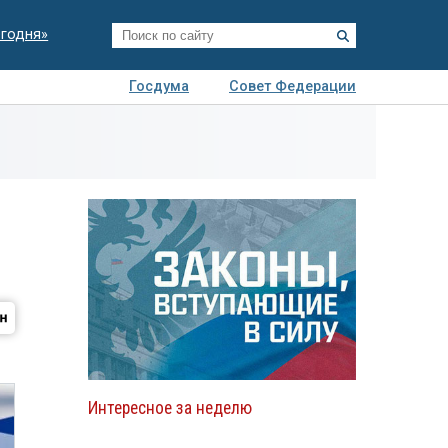
егодня»
Госдума
Совет Федерации
я
Авто
Недвижимость
Технологии
иза
Интересное за неделю