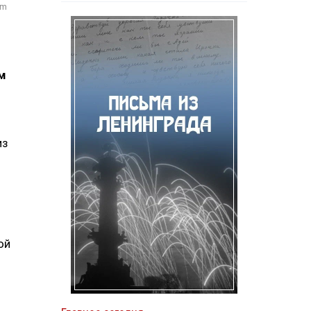
om
м
из
ой