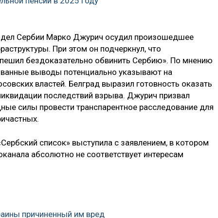
льной пенсии в 2025 году
х дел Сербии Марко Джурич осудил произошедшее
аструктуры. При этом он подчеркнул, что
спешил бездоказательно обвинить Сербию». По мнению
ованные выводы потенциально указывают на
осовских властей. Белград выразил готовность оказать
ликвидации последствий взрыва. Джурич призвал
ные силы провести транспарентное расследование для
ричастных.
«Сербский список» выступила с заявлением, в котором
оканала абсолютно не соответствует интересам
раины причиненный им вред