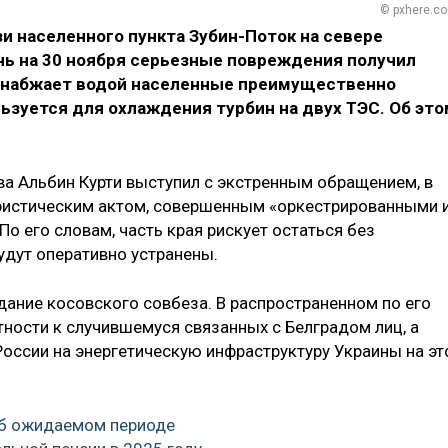
© pxhere.c
и населенного пункта Зубин-Поток на севере
чь на 30 ноября серьезные повреждения получил
 снабжает водой населенные преимущественно
льзуется для охлаждения турбин на двух ТЭС. Об это
а Альбин Курти выступил с экстренным обращением, в
истическим актом, совершенным «оркестрированными 
о его словам, часть края рискует остаться без
будут оперативно устранены.
ание косовского совбеза. В распространенном по его
тности к случившемуся связанных с Белградом лиц, а
России на энергетическую инфраструктуру Украины на эт
об ожидаемом периоде