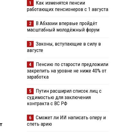
Как изменятся пенсии
1
работающих пенсионеров с 1 августа
В Абхазии впервые пройдёт
2
масштабный молодёжный форум
Законы, вступающие в силу в
3
августе
Пенсию по старости предложили
4
закрепить на уровне не ниже 40% от
заработка
Путин расширил список лиц с
5
судимостью для заключения
контракта с ВС РФ
Сможет ли ИИ написать оперу и
6
спеть арию
т