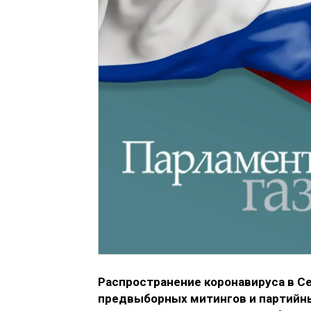
Распространение коронавируса в Се
предвыборных митингов и партийны