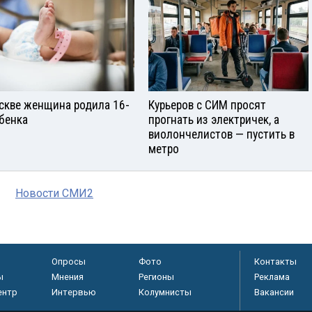
скве женщина родила 16-
Курьеров с СИМ просят
ебенка
прогнать из электричек, а
виолончелистов — пустить в
метро
Новости СМИ2
Опросы
Фото
Контакты
ы
Мнения
Регионы
Реклама
ентр
Интервью
Колумнисты
Вакансии