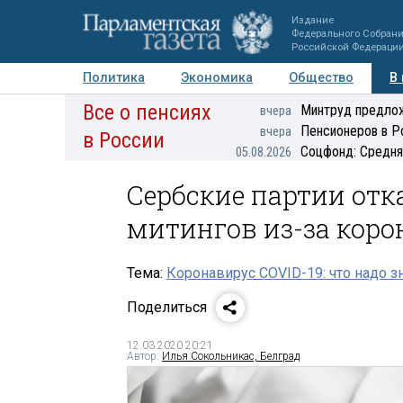
Издание
Федерального Собран
Российской Федераци
Политика
Экономика
Общество
В
Все о пенсиях
Фото
Авторы
Персоны
Мнения
Регионы
Минтруд предлож
вчера
Пенсионеров в Р
вчера
в России
Соцфонд: Средня
05.08.2026
Сербские партии от
митингов из-за коро
Тема:
Коронавирус COVID-19: что надо з
Поделиться
12.03.2020 20:21
Автор:
Илья Сокольникас, Белград