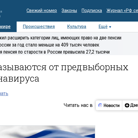
Свежий номер
Законы
Подписка
Журнал «РФ с
ия
и
 мире
Происшествия
Культура
Ещё
Медиацентр
Интервью
Колумнисты
Делова
ил расширить категории лиц, имеющих право на две пенсии
эксперт
оссии за год стало меньше на 409 тысяч человек
я пенсия по старости в России превысила 27,2 тысячи
казываются от предвыборных
навируса
нать
Читать нас в