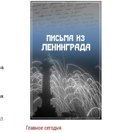
за
я.
ил
Главное сегодня