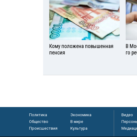
Кому положена повышенная
В Мо
пенсия
го р
Политика
Экономика
Видео
Общество
В мире
Персон
Происшествия
Культура
Медиац