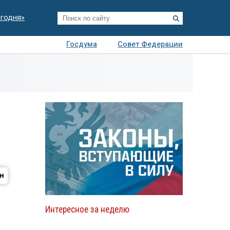
егодня»
Госдума
Совет Федерации
я
Авто
Недвижимость
Технологии
иза
Интересное за неделю