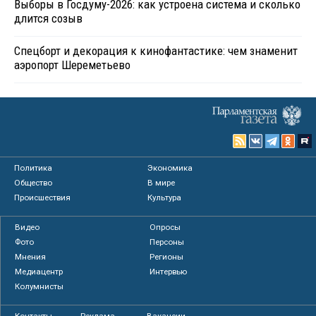
Выборы в Госдуму-2026: как устроена система и сколько
длится созыв
Спецборт и декорация к кинофантастике: чем знаменит
аэропорт Шереметьево
Политика
Экономика
Общество
В мире
Происшествия
Культура
Видео
Опросы
Фото
Персоны
Мнения
Регионы
Медиацентр
Интервью
Колумнисты