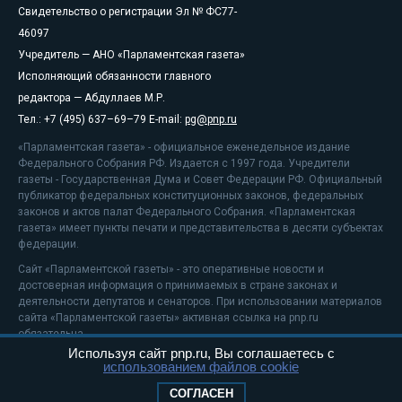
Свидетельство о регистрации Эл № ФС77-
46097
Учредитель — АНО «Парламентская газета»
Исполняющий обязанности главного
редактора — Абдуллаев М.Р.
Тел.: +7 (495) 637–69–79 E-mail:
pg@pnp.ru
«Парламентская газета» - официальное еженедельное издание
Федерального Собрания РФ. Издается с 1997 года. Учредители
газеты - Государственная Дума и Совет Федерации РФ. Официальный
публикатор федеральных конституционных законов, федеральных
законов и актов палат Федерального Собрания. «Парламентская
газета» имеет пункты печати и представительства в десяти субъектах
федерации.
Сайт «Парламентской газеты» - это оперативные новости и
достоверная информация о принимаемых в стране законах и
деятельности депутатов и сенаторов. При использовании материалов
сайта «Парламентской газеты» активная ссылка на pnp.ru
обязательна.
Используя сайт pnp.ru, Вы соглашаетесь с
На информационном ресурсе применяются
рекомендательные
использованием файлов cookie
технологии
Положение о защите персональных данных
СОГЛАСЕН