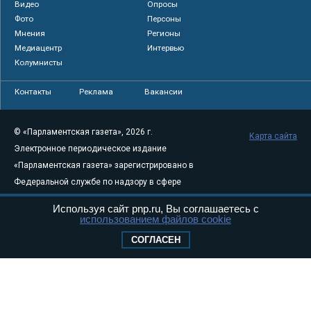
Видео
Опросы
Фото
Персоны
Мнения
Регионы
Медиацентр
Интервью
Колумнисты
Контакты
Реклама
Вакансии
© «Парламентская газета», 2026 г.
Карта сайта
Электронное периодическое издание
«Парламентская газета» зарегистрировано в
Федеральной службе по надзору в сфере
связи, информационных технологий и
Используя сайт pnp.ru, Вы соглашаетесь с
массовых коммуникаций (Роскомнадзор) 05
использованием файлов cookie
августа 2011 года. 18+
СОГЛАСЕН
Свидетельство о регистрации Эл № ФС77-
46097
Учредитель — АНО «Парламентская газета»
Исполняющий обязанности главного