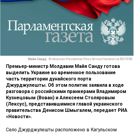
Майя Санду.
© Ukrainian Presidential Press Service/Handout via REUTERS
Премьер-министр Молдавии Майя Санду готова
выделить Украине во временное пользование
часть территории дунайского порта
Джурджулешты. Об этом политик заявила в ходе
разговора с российскими пранкерами Владимиром
Кузнецовым (Вован) и Алексеем Столяровым
(Лексус), представившимися главой украинского
правительства Денисом Шмыгалем, передает РИА
«Новости».
Село Джурджулешты расположено в Кагульском