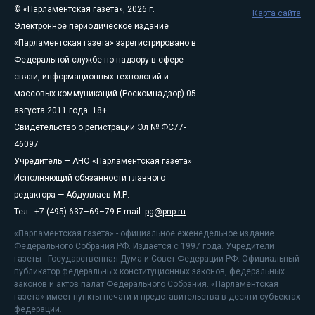
© «Парламентская газета», 2026 г.
Карта сайта
Электронное периодическое издание
«Парламентская газета» зарегистрировано в
Федеральной службе по надзору в сфере
связи, информационных технологий и
массовых коммуникаций (Роскомнадзор) 05
августа 2011 года. 18+
Свидетельство о регистрации Эл № ФС77-
46097
Учредитель — АНО «Парламентская газета»
Исполняющий обязанности главного
редактора — Абдуллаев М.Р.
Тел.: +7 (495) 637–69–79 E-mail:
pg@pnp.ru
«Парламентская газета» - официальное еженедельное издание
Федерального Собрания РФ. Издается с 1997 года. Учредители
газеты - Государственная Дума и Совет Федерации РФ. Официальный
публикатор федеральных конституционных законов, федеральных
законов и актов палат Федерального Собрания. «Парламентская
газета» имеет пункты печати и представительства в десяти субъектах
федерации.