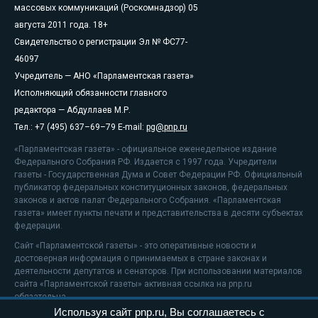
массовых коммуникаций (Роскомнадзор) 05
августа 2011 года. 18+
Свидетельство о регистрации Эл № ФС77-
46097
Учредитель — АНО «Парламентская газета»
Исполняющий обязанности главного
редактора — Абдуллаев М.Р.
Тел.: +7 (495) 637–69–79 E-mail:
pg@pnp.ru
«Парламентская газета» - официальное еженедельное издание
Федерального Собрания РФ. Издается с 1997 года. Учредители
газеты - Государственная Дума и Совет Федерации РФ. Официальный
публикатор федеральных конституционных законов, федеральных
законов и актов палат Федерального Собрания. «Парламентская
газета» имеет пункты печати и представительства в десяти субъектах
федерации.
Сайт «Парламентской газеты» - это оперативные новости и
достоверная информация о принимаемых в стране законах и
деятельности депутатов и сенаторов. При использовании материалов
сайта «Парламентской газеты» активная ссылка на pnp.ru
обязательна.
Используя сайт pnp.ru, Вы соглашаетесь с
На информационном ресурсе применяются
рекомендательные