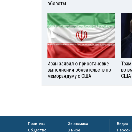
обороты
Иран заявил о приостановке
Трам
выполнения обязательств по
во в
меморандуму с США
США
Политика
Экономика
Видео
Общество
В мире
Персон