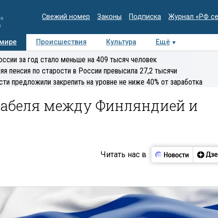
Свежий номер
Законы
Подписка
Журнал «РФ с
ия
и
 мире
Происшествия
Культура
Ещё
Медиацентр
Интервью
Колумнисты
Делова
оссии за год стало меньше на 409 тысяч человек
эксперт
яя пенсия по старости в России превысила 27,2 тысячи
сти предложили закрепить на уровне не ниже 40% от заработка
кабеля между Финляндией и
Читать нас в