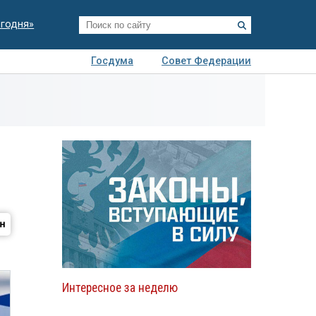
егодня»
Госдума
Совет Федерации
я
Авто
Недвижимость
Технологии
иза
Интересное за неделю