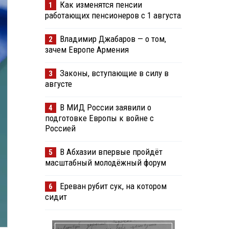
Как изменятся пенсии
1
работающих пенсионеров с 1 августа
Владимир Джабаров — о том,
2
зачем Европе Армения
Законы, вступающие в силу в
3
августе
В МИД России заявили о
4
подготовке Европы к войне с
Россией
В Абхазии впервые пройдёт
5
масштабный молодёжный форум
Ереван рубит сук, на котором
6
сидит