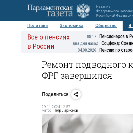
Издание
Федерального Собран
Российской Федераци
Политика
Экономика
Общество
В
Все о пенсиях
Фото
Авторы
Персоны
Мнения
Регионы
Пенсионеров в Р
08:17
Соцфонд: Средн
два дня назад
в России
Пенсию по старо
04.08.2026
Ремонт подводного 
ФРГ завершился
Поделиться
29.11.2024 12:57
Автор:
Петр Ларионов