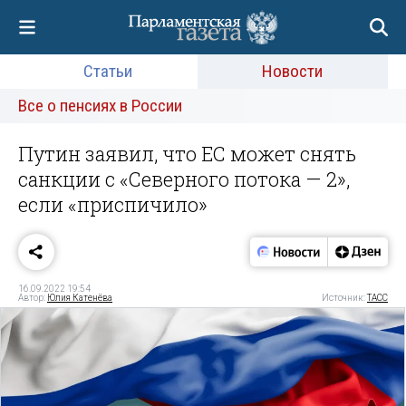
Статьи
Новости
Все о пенсиях в России
Путин заявил, что ЕС может снять
санкции с «Северного потока — 2»,
если «приспичило»
16.09.2022 19:54
Автор:
Юлия Катенёва
Источник:
ТАСС