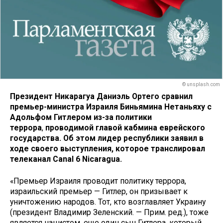
© unsplash.com
Президент Никарагуа Даниэль Ортего сравнил
премьер-министра Израиля Биньямина Нетаньяху с
Адольфом Гитлером из-за политики
террора
,
проводимой главой кабмина еврейского
государства. Об этом лидер республики заявил в
ходе своего выступления, которое транслировал
телеканал Canal 6 Nicaragua.
«Премьер Израиля проводит политику террора,
израильский премьер — Гитлер, он призывает к
уничтожению народов. Тот, кто возглавляет Украину
(президент Владимир Зеленский. — Прим. ред.), тоже
является нацистом, еще один сын Гитлера, который