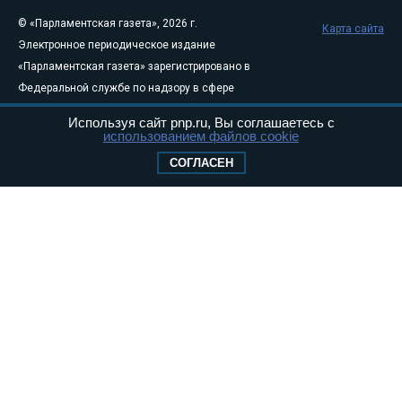
© «Парламентская газета», 2026 г.
Карта сайта
Электронное периодическое издание
«Парламентская газета» зарегистрировано в
Федеральной службе по надзору в сфере
связи, информационных технологий и
Используя сайт pnp.ru, Вы соглашаетесь с
массовых коммуникаций (Роскомнадзор) 05
использованием файлов cookie
августа 2011 года. 18+
СОГЛАСЕН
Свидетельство о регистрации Эл № ФС77-
46097
Учредитель — АНО «Парламентская газета»
Исполняющий обязанности главного
редактора — Абдуллаев М.Р.
Тел.: +7 (495) 637–69–79 E-mail:
pg@pnp.ru
«Парламентская газета» - официальное еженедельное издание
Федерального Собрания РФ. Издается с 1997 года. Учредители
газеты - Государственная Дума и Совет Федерации РФ. Официальный
публикатор федеральных конституционных законов, федеральных
законов и актов палат Федерального Собрания. «Парламентская
газета» имеет пункты печати и представительства в десяти субъектах