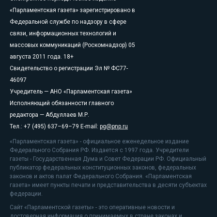
«Парламентская газета» зарегистрировано в
Федеральной службе по надзору в сфере
связи, информационных технологий и
массовых коммуникаций (Роскомнадзор) 05
августа 2011 года. 18+
Свидетельство о регистрации Эл № ФС77-
46097
Учредитель — АНО «Парламентская газета»
Исполняющий обязанности главного
редактора — Абдуллаев М.Р.
Тел.: +7 (495) 637–69–79 E-mail:
pg@pnp.ru
«Парламентская газета» - официальное еженедельное издание
Федерального Собрания РФ. Издается с 1997 года. Учредители
газеты - Государственная Дума и Совет Федерации РФ. Официальный
публикатор федеральных конституционных законов, федеральных
законов и актов палат Федерального Собрания. «Парламентская
газета» имеет пункты печати и представительства в десяти субъектах
федерации.
Сайт «Парламентской газеты» - это оперативные новости и
достоверная информация о принимаемых в стране законах и