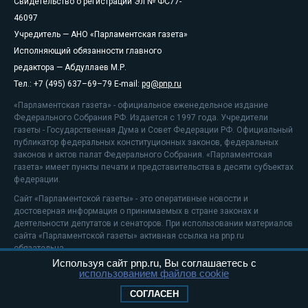
Свидетельство о регистрации Эл № ФС77-
46097
Учредитель — АНО «Парламентская газета»
Исполняющий обязанности главного
редактора — Абдуллаев М.Р.
Тел.: +7 (495) 637–69–79 E-mail:
pg@pnp.ru
«Парламентская газета» - официальное еженедельное издание
Федерального Собрания РФ. Издается с 1997 года. Учредители
газеты - Государственная Дума и Совет Федерации РФ. Официальный
публикатор федеральных конституционных законов, федеральных
законов и актов палат Федерального Собрания. «Парламентская
газета» имеет пункты печати и представительства в десяти субъектах
федерации.
Сайт «Парламентской газеты» - это оперативные новости и
достоверная информация о принимаемых в стране законах и
деятельности депутатов и сенаторов. При использовании материалов
сайта «Парламентской газеты» активная ссылка на pnp.ru
обязательна.
Используя сайт pnp.ru, Вы соглашаетесь с
На информационном ресурсе применяются
рекомендательные
использованием файлов cookie
технологии
Положение о защите персональных данных
СОГЛАСЕН