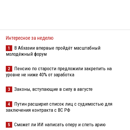
Интересное за неделю
В Абхазии впервые пройдёт масштабный
1
молодёжный форум
Пенсию по старости предложили закрепить на
2
уровне не ниже 40% от заработка
Законы, вступающие в силу в августе
3
Путин расширил список лиц с судимостью для
4
заключения контракта с ВС РФ
Сможет ли ИИ написать оперу и спеть арию
5