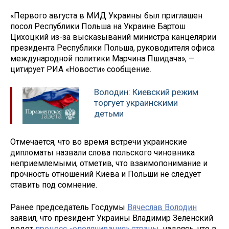
«Первого августа в МИД Украины был приглашен
посол Республики Польша на Украине Бартош
Цихоцкий из-за высказываний министра канцелярии
президента Республики Польша, руководителя офиса
международной политики Марчина Пшидача», —
цитирует РИА «Новости» сообщение.
Володин: Киевский режим
торгует украинскими
детьми
Отмечается, что во время встречи украинские
дипломаты назвали слова польского чиновника
неприемлемыми, отметив, что взаимопонимание и
прочность отношений Киева и Польши не следует
ставить под сомнение.
Ранее председатель Госдумы
Вячеслав Володин
заявил, что президент Украины Владимир Зеленский
ведет
процесс «ополячивания» страны
, надеясь, что в