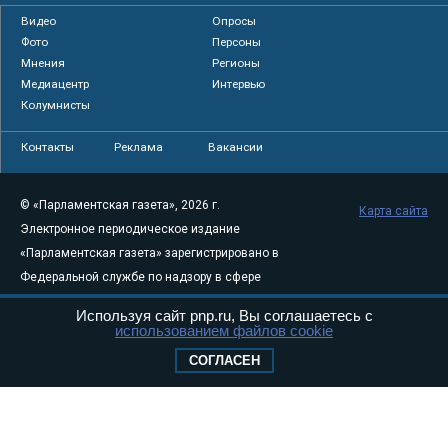
Видео
Опросы
Фото
Персоны
Мнения
Регионы
Медиацентр
Интервью
Колумнисты
Контакты
Реклама
Вакансии
© «Парламентская газета», 2026 г.
Карта сайта
Электронное периодическое издание
«Парламентская газета» зарегистрировано в
Федеральной службе по надзору в сфере
связи, информационных технологий и
Используя сайт pnp.ru, Вы соглашаетесь с
массовых коммуникаций (Роскомнадзор) 05
использованием файлов cookie
августа 2011 года. 18+
СОГЛАСЕН
Свидетельство о регистрации Эл № ФС77-
46097
Учредитель — АНО «Парламентская газета»
Исполняющий обязанности главного