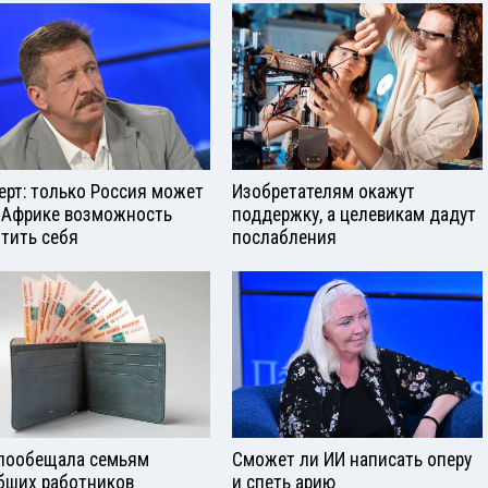
ерт: только Россия может
Изобретателям окажут
 Африке возможность
поддержку, а целевикам дадут
тить себя
послабления
пообещала семьям
Сможет ли ИИ написать оперу
бших работников
и спеть арию