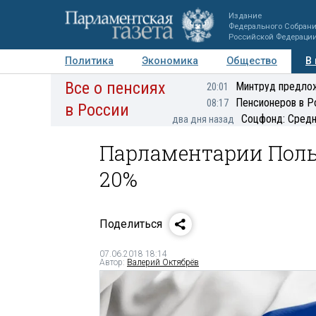
Издание
Федерального Собран
Российской Федераци
Политика
Экономика
Общество
В
Все о пенсиях
Фото
Авторы
Персоны
Мнения
Регионы
Минтруд предлож
20:01
Пенсионеров в Р
08:17
в России
Соцфонд: Средн
два дня назад
Парламентарии Поль
20%
Поделиться
07.06.2018 18:14
Автор:
Валерий Октябрёв