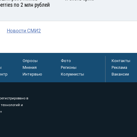
berries по 2 млн рублей
Новости СМИ2
Опросы
Фото
Контакты
ы
Мнения
Регионы
Реклама
ентр
Интервью
Колумнисты
Вакансии
регистрировано в
 технологий и
8+
.