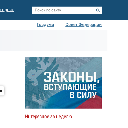
егодня»
Госдума
Совет Федерации
я
Авто
Недвижимость
Технологии
иза
Интересное за неделю