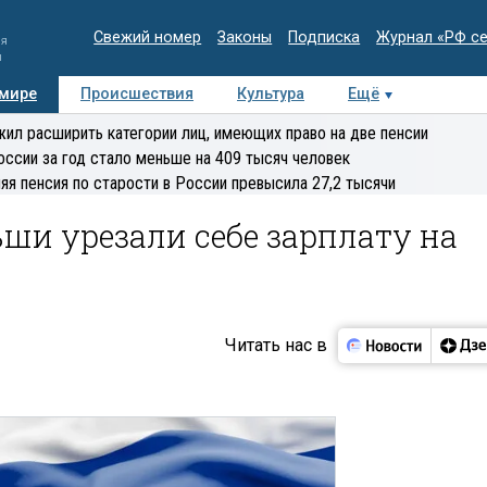
Свежий номер
Законы
Подписка
Журнал «РФ с
ия
и
 мире
Происшествия
Культура
Ещё
Медиацентр
Интервью
Колумнисты
Делова
ил расширить категории лиц, имеющих право на две пенсии
эксперт
оссии за год стало меньше на 409 тысяч человек
яя пенсия по старости в России превысила 27,2 тысячи
ши урезали себе зарплату на
Читать нас в