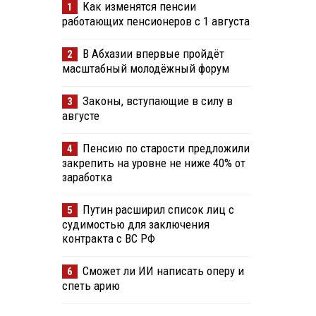
Как изменятся пенсии
1
работающих пенсионеров с 1 августа
В Абхазии впервые пройдёт
2
масштабный молодёжный форум
Законы, вступающие в силу в
3
августе
Пенсию по старости предложили
4
закрепить на уровне не ниже 40% от
заработка
Путин расширил список лиц с
5
судимостью для заключения
контракта с ВС РФ
Сможет ли ИИ написать оперу и
6
спеть арию