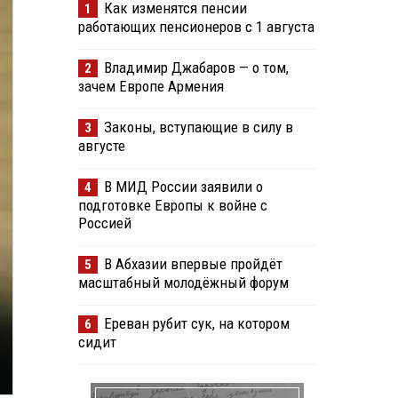
Как изменятся пенсии
1
работающих пенсионеров с 1 августа
Владимир Джабаров — о том,
2
зачем Европе Армения
Законы, вступающие в силу в
3
августе
В МИД России заявили о
4
подготовке Европы к войне с
Россией
В Абхазии впервые пройдёт
5
масштабный молодёжный форум
Ереван рубит сук, на котором
6
сидит