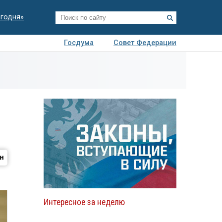
егодня»
Госдума
Совет Федерации
я
Авто
Недвижимость
Технологии
иза
Интересное за неделю