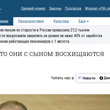
Свежий номер
Законы
Подписка
Журнал «РФ с
ия
и
 мире
Происшествия
Культура
Ещё
Медиацентр
Интервью
Колумнисты
Делова
яя пенсия по старости в России превысила 27,2 тысячи
эксперт
сти предложили закрепить на уровне не ниже 40% от заработка
енсии работающих пенсионеров с 1 августа
что они с сыном восхищаются
Читать нас в