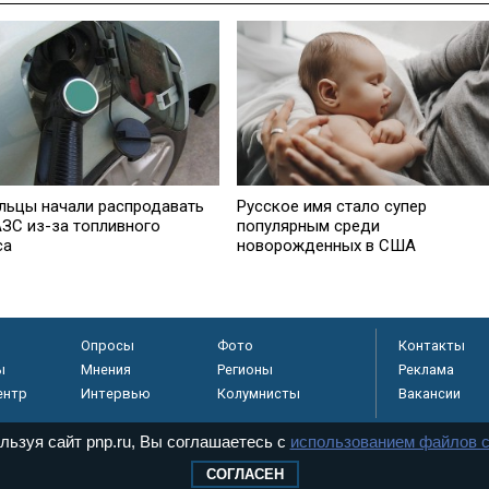
льцы начали распродавать
Русское имя стало супер
АЗС из-за топливного
популярным среди
са
новорожденных в США
Опросы
Фото
Контакты
ы
Мнения
Регионы
Реклама
ентр
Интервью
Колумнисты
Вакансии
льзуя сайт pnp.ru, Вы соглашаетесь с
использованием файлов c
СОГЛАСЕН
регистрировано в