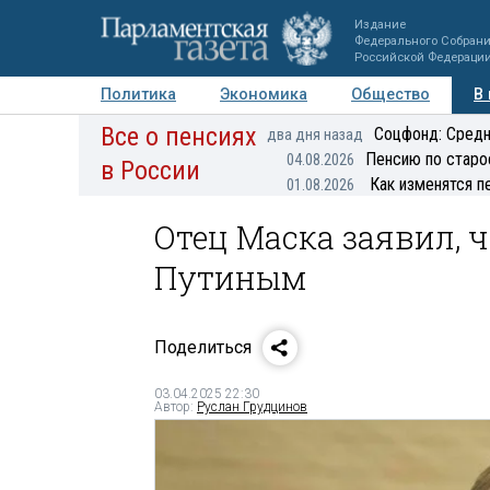
Издание
Федерального Собран
Российской Федераци
Политика
Экономика
Общество
В
Все о пенсиях
Фото
Авторы
Персоны
Мнения
Регионы
Соцфонд: Средн
два дня назад
Пенсию по старо
04.08.2026
в России
Как изменятся п
01.08.2026
Отец Маска заявил, 
Путиным
Поделиться
03.04.2025 22:30
Автор:
Руслан Грудцинов