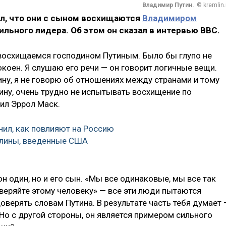
Владимир Путин.
© kremlin.
ил, что они с сыном восхищаются
Владимиром
льного лидера. Об этом он сказал в интервью BBC.
восхищаемся господином Путиным. Было бы глупо не
окоен. Я слушаю его речи — он говорит логичные вещи.
ину, я не говорю об отношениях между странами и тому
ину, очень трудно не испытывать восхищение по
ил Эррол Маск.
ил, как повлияют на Россию
лины, введенные США
он один, но и его сын. «Мы все одинаковые, мы все так
оверяйте этому человеку» — все эти люди пытаются
оверять словам Путина. В результате часть тебя думает 
Но с другой стороны, он является примером сильного