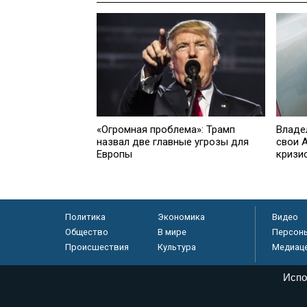
«Огромная проблема»: Трамп
Владе
назвал две главные угрозы для
свои 
Европы
кризи
Политика
Экономика
Видео
Общество
В мире
Персон
Происшествия
Культура
Медиац
Испо
© «Парламентская газета», 2026 г.
Электронное периодическое издание «Парламентская газета» за