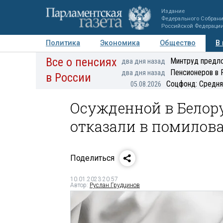
Издание
Федерального Собран
Российской Федераци
Политика
Экономика
Общество
В
Все о пенсиях
Фото
Авторы
Персоны
Мнения
Регионы
Минтруд предло
два дня назад
Пенсионеров в 
два дня назад
в России
Соцфонд: Средня
05.08.2026
Осужденной в Белору
отказали в помилов
Поделиться
10.01.2023 20:57
Автор:
Руслан Грудцинов