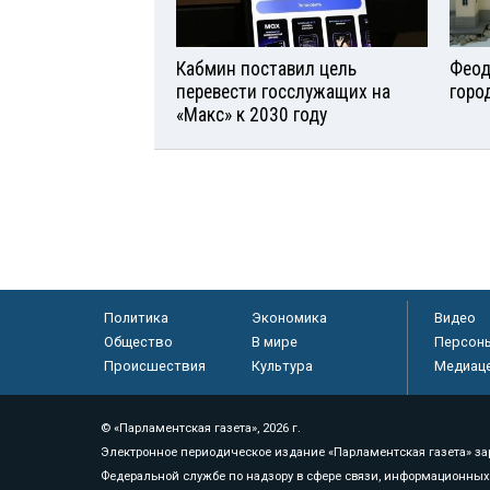
Кабмин поставил цель
Феод
перевести госслужащих на
горо
«Макс» к 2030 году
Политика
Экономика
Видео
Общество
В мире
Персон
Происшествия
Культура
Медиац
© «Парламентская газета», 2026 г.
Электронное периодическое издание «Парламентская газета» за
Федеральной службе по надзору в сфере связи, информационных