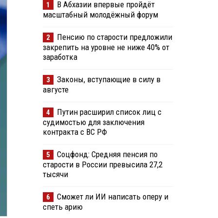
В Абхазии впервые пройдёт
1
масштабный молодёжный форум
Пенсию по старости предложили
2
закрепить на уровне не ниже 40% от
заработка
Законы, вступающие в силу в
3
августе
Путин расширил список лиц с
4
судимостью для заключения
контракта с ВС РФ
Соцфонд: Средняя пенсия по
5
старости в России превысила 27,2
тысячи
Сможет ли ИИ написать оперу и
6
спеть арию