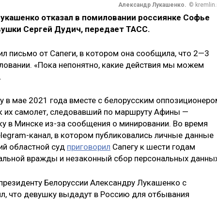
Александр Лукашенко.
© kremlin.
укашенко отказал в помиловании россиянке Софье
вушки Сергей Дудич, передает ТАСС.
ил письмо от Сапеги, в котором она сообщила, что 2—3
иловании. «Пока непонятно, какие действия мы можем
.
у в мае 2021 года вместе с белорусским оппозиционеро
к их самолет, следовавший по маршруту Афины —
у в Минске из-за сообщения о минировании. Во время
elegram-канал, в котором публиковались личные данные
кий областной суд
приговорил
Сапегу к шести годам
альной вражды и незаконный сбор персональных данных
 президенту Белоруссии Александру Лукашенко с
л, что девушку выдадут в Россию для отбывания