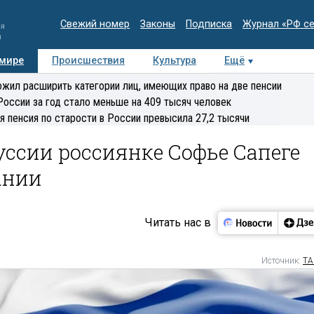
Свежий номер
Законы
Подписка
Журнал «РФ с
ия
и
 мире
Происшествия
Культура
Ещё
Медиацентр
Интервью
Колумнисты
Делова
жил расширить категории лиц, имеющих право на две пенсии
эксперт
России за год стало меньше на 409 тысяч человек
я пенсия по старости в России превысила 27,2 тысячи
ссии россиянке Софье Сапеге
ании
Читать нас в
Источник:
ТА