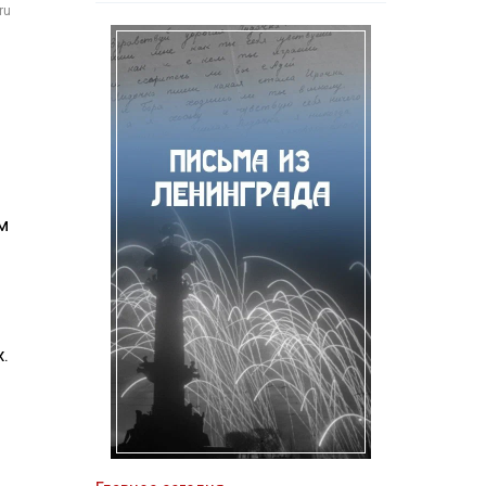
ru
м
.