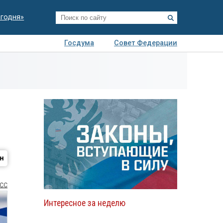
егодня»
Госдума
Совет Федерации
я
Авто
Недвижимость
Технологии
иза
СС
Интересное за неделю