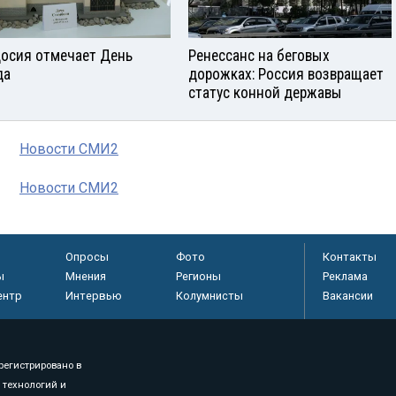
осия отмечает День
Ренессанс на беговых
да
дорожках: Россия возвращает
статус конной державы
Новости СМИ2
Новости СМИ2
Опросы
Фото
Контакты
ы
Мнения
Регионы
Реклама
ентр
Интервью
Колумнисты
Вакансии
регистрировано в
 технологий и