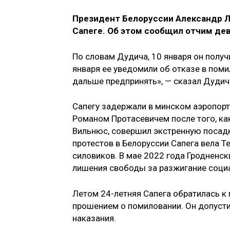
Президент Белоруссии Александр Л
Сапеге. Об этом сообщил отчим де
По словам Дудича, 10 января он получ
января ее уведомили об отказе в пом
дальше предпринять», — сказал Дудич
Сапегу задержали в минском аэропорт
Романом Протасевичем после того, ка
Вильнюс, совершил экстренную посадк
протестов в Белоруссии Сапега вела T
силовиков. В мае 2022 года Гродненс
лишения свободы за разжигание соци
Летом 24-летняя Сапега обратилась к
прошением о помиловании. Он допусти
наказания.