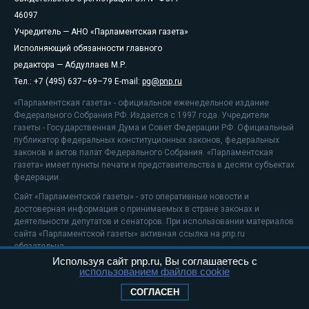
46097
Учредитель — АНО «Парламентская газета»
Исполняющий обязанности главного
редактора — Абдуллаев М.Р.
Тел.: +7 (495) 637–69–79 E-mail:
pg@pnp.ru
«Парламентская газета» - официальное еженедельное издание
Федерального Собрания РФ. Издается с 1997 года. Учредители
газеты - Государственная Дума и Совет Федерации РФ. Официальный
публикатор федеральных конституционных законов, федеральных
законов и актов палат Федерального Собрания. «Парламентская
газета» имеет пункты печати и представительства в десяти субъектах
федерации.
Сайт «Парламентской газеты» - это оперативные новости и
достоверная информация о принимаемых в стране законах и
деятельности депутатов и сенаторов. При использовании материалов
сайта «Парламентской газеты» активная ссылка на pnp.ru
обязательна.
Используя сайт pnp.ru, Вы соглашаетесь с
На информационном ресурсе применяются
рекомендательные
использованием файлов cookie
технологии
Положение о защите персональных данных
СОГЛАСЕН