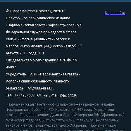
© «Парламентская газета», 2026 г.
Карта сайта
Электронное периодическое издание
«Парламентская газета» зарегистрировано в
Федеральной службе по надзору в сфере
связи, информационных технологий и
массовых коммуникаций (Роскомнадзор) 05
августа 2011 года. 18+
Свидетельство о регистрации Эл № ФС77-
46097
Учредитель — АНО «Парламентская газета»
Исполняющий обязанности главного
редактора — Абдуллаев М.Р.
Тел.: +7 (495) 637–69–79 E-mail:
pg@pnp.ru
«Парламентская газета» - официальное еженедельное издание
Федерального Собрания РФ. Издается с 1997 года. Учредители
газеты - Государственная Дума и Совет Федерации РФ. Официальный
публикатор федеральных конституционных законов, федеральных
законов и актов палат Федерального Собрания. «Парламентская
газета» имеет пункты печати и представительства в десяти субъектах