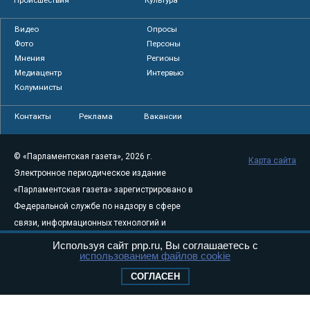
Происшествия
Культура
Видео
Опросы
Фото
Персоны
Мнения
Регионы
Медиацентр
Интервью
Колумнисты
Контакты
Реклама
Вакансии
© «Парламентская газета», 2026 г.
Карта сайта
Электронное периодическое издание
«Парламентская газета» зарегистрировано в
Федеральной службе по надзору в сфере
связи, информационных технологий и
массовых коммуникаций (Роскомнадзор) 05
Используя сайт pnp.ru, Вы соглашаетесь с
использованием файлов cookie
августа 2011 года. 18+
Свидетельство о регистрации Эл № ФС77-
СОГЛАСЕН
46097
Учредитель — АНО «Парламентская газета»