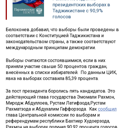
президентских выборах в
Таджикистане с 90,9%
голосов
Белоконев добавил, что выборы были проведены в
соответствии с Конституцией Таджикистана и
законодательством страны, а также соответствуют
международным принципам демократии.
Выборы считаются состоявшимися, если в них
приняли участие свыше 50 процентов граждан,
внесённых в списки избирателей. По данным ЦИК,
явка на выборах составила 85,39 процента.
За пост президента боролись пять кандидатов. Это
действующий глава государства Эмомали Рахмон,
Миродж Абдуллоев, Рустам Латифзода,Рустам
Рахматзода и Абдухалим Гаффорзода. Как
сообщил
глава Центральной комиссии по выборам и
референдумам республики Бахтиер Худоерзода,
Рахмон на выборах получил 90,92 процента голосов