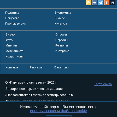
Политика
Экономика
Общество
В мире
Происшествия
Культура
Видео
Опросы
Фото
Персоны
Мнения
Регионы
Медиацентр
Интервью
Колумнисты
Контакты
Реклама
Вакансии
© «Парламентская газета», 2026 г.
Карта сайта
Электронное периодическое издание
«Парламентская газета» зарегистрировано в
Федеральной службе по надзору в сфере
Используя сайт pnp.ru, Вы соглашаетесь с
связи, информационных технологий и
использованием файлов cookie
массовых коммуникаций (Роскомнадзор) 05