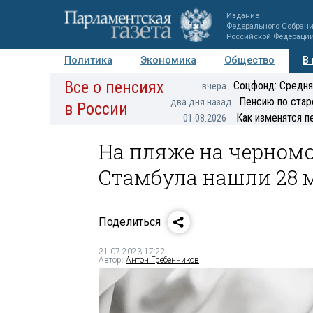
Издание
Федерального Собран
Российской Федераци
Политика
Экономика
Общество
В
Все о пенсиях
Фото
Авторы
Персоны
Мнения
Регионы
Соцфонд: Средня
вчера
Пенсию по стар
два дня назад
в России
Как изменятся п
01.08.2026
На пляже на черном
Стамбула нашли 28 
Поделиться
31.07.2023 17:22
Автор:
Антон Гребенников