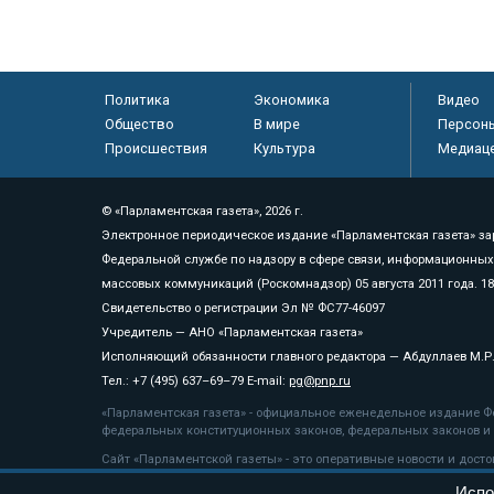
Политика
Экономика
Видео
Общество
В мире
Персон
Происшествия
Культура
Медиац
© «Парламентская газета», 2026 г.
Электронное периодическое издание «Парламентская газета» за
Федеральной службе по надзору в сфере связи, информационных
массовых коммуникаций (Роскомнадзор) 05 августа 2011 года. 1
Свидетельство о регистрации Эл № ФС77-46097
Учредитель — АНО «Парламентская газета»
Исполняющий обязанности главного редактора — Абдуллаев М.Р
Тел.: +7 (495) 637–69–79 E-mail:
pg@pnp.ru
«Парламентская газета» - официальное еженедельное издание Фе
федеральных конституционных законов, федеральных законов и а
Сайт «Парламентской газеты» - это оперативные новости и дост
«Парламентской газеты» активная ссылка на pnp.ru обязательна.
Испо