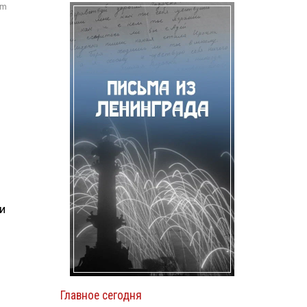
om
и
Главное сегодня