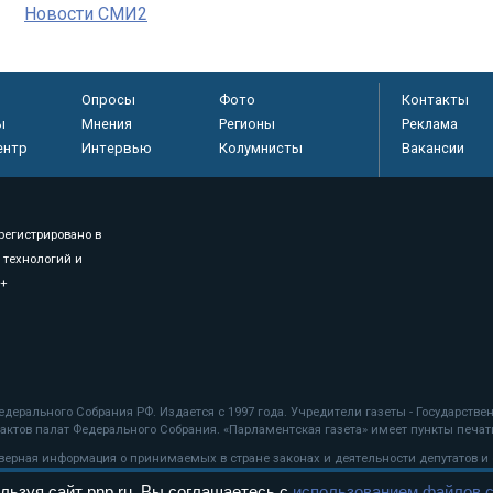
Новости СМИ2
Опросы
Фото
Контакты
ы
Мнения
Регионы
Реклама
ентр
Интервью
Колумнисты
Вакансии
регистрировано в
 технологий и
8+
.
дерального Собрания РФ. Издается с 1997 года. Учредители газеты - Государств
ктов палат Федерального Собрания. «Парламентская газета» имеет пункты печати
оверная информация о принимаемых в стране законах и деятельности депутатов и
льзуя сайт pnp.ru, Вы соглашаетесь с
использованием файлов c