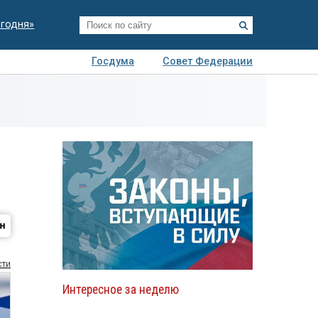
егодня»
Госдума
Совет Федерации
я
Авто
Недвижимость
Технологии
иза
сти
Интересное за неделю