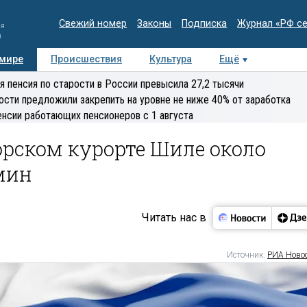
Свежий номер
Законы
Подписка
Журнал «РФ с
ия
и
 мире
Происшествия
Культура
Ещё
Медиацентр
Интервью
Колумнисты
Делова
я пенсия по старости в России превысила 27,2 тысячи
эксперт
ости предложили закрепить на уровне не ниже 40% от заработка
енсии работающих пенсионеров с 1 августа
орском курорте Шиле около
мин
Читать нас в
Источник:
РИА Ново