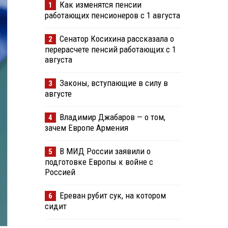
Как изменятся пенсии
1
работающих пенсионеров с 1 августа
Сенатор Косихина рассказала о
2
перерасчете пенсий работающих с 1
августа
Законы, вступающие в силу в
3
августе
Владимир Джабаров — о том,
4
зачем Европе Армения
В МИД России заявили о
5
подготовке Европы к войне с
Россией
Ереван рубит сук, на котором
6
сидит