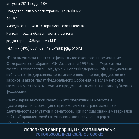
августа 2011 года. 18+
Свидетельство о регистрации Эл № ФС77-
46097
Учредитель — АНО «Парламентская газета»
Исполняющий обязанности главного
редактора — Абдуллаев М.Р.
Тел.: +7 (495) 637–69–79 E-mail:
pg@pnp.ru
«Парламентская газета» - официальное еженедельное издание
Федерального Собрания РФ. Издается с 1997 года. Учредители
газеты - Государственная Дума и Совет Федерации РФ. Официальный
публикатор федеральных конституционных законов, федеральных
законов и актов палат Федерального Собрания. «Парламентская
газета» имеет пункты печати и представительства в десяти субъектах
федерации.
Сайт «Парламентской газеты» - это оперативные новости и
достоверная информация о принимаемых в стране законах и
деятельности депутатов и сенаторов. При использовании материалов
сайта «Парламентской газеты» активная ссылка на pnp.ru
обязательна.
Используя сайт pnp.ru, Вы соглашаетесь с
На информационном ресурсе применяются
рекомендательные
использованием файлов cookie
технологии