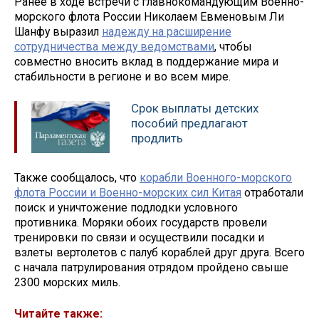
Ранее в ходе встречи с главнокомандующим Военно-
морского флота России Николаем Евменовым Ли
Шанфу выразил
надежду на расширение
сотрудничества между ведомствами
, чтобы
совместно вносить вклад в поддержание мира и
стабильности в регионе и во всем мире.
Срок выплаты детских
пособий предлагают
продлить
Также сообщалось, что
корабли Военного-морского
флота России и Военно-морских сил Китая
отработали
поиск и уничтожение подлодки условного
противника. Моряки обоих государств провели
тренировки по связи и осуществили посадки и
взлеты вертолетов с палуб кораблей друг друга. Всего
с начала патрулирования отрядом пройдено свыше
2300 морских миль.
Читайте также: