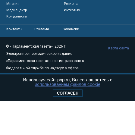
Мнения
Регионы
Медиацентр
Интервью
Колумнисты
Контакты
Реклама
Вакансии
© «Парламентская газета», 2026 г.
Карта сайта
Электронное периодическое издание
«Парламентская газета» зарегистрировано в
Федеральной службе по надзору в сфере
связи, информационных технологий и
Используя сайт pnp.ru, Вы соглашаетесь с
массовых коммуникаций (Роскомнадзор) 05
использованием файлов cookie
августа 2011 года. 18+
СОГЛАСЕН
Свидетельство о регистрации Эл № ФС77-
46097
Учредитель — АНО «Парламентская газета»
Исполняющий обязанности главного
редактора — Абдуллаев М.Р.
Тел.: +7 (495) 637–69–79 E-mail:
pg@pnp.ru