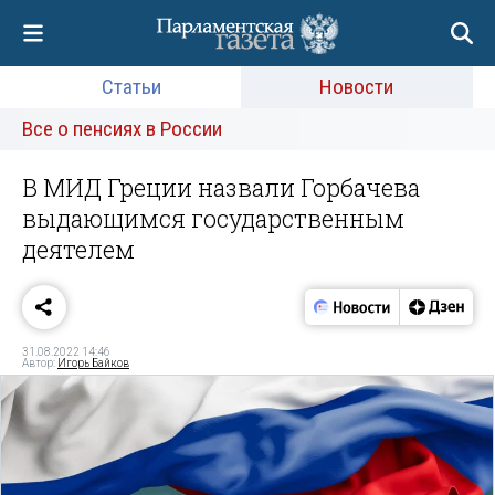
Статьи
Новости
Все о пенсиях в России
В МИД Греции назвали Горбачева
выдающимся государственным
деятелем
31.08.2022 14:46
Автор:
Игорь Байков