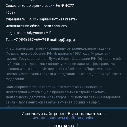
Свидетельство о регистрации Эл № ФС77-
46097
Учредитель — АНО «Парламентская газета»
Исполняющий обязанности главного
редактора — Абдуллаев М.Р.
Тел.: +7 (495) 637–69–79 E-mail:
pg@pnp.ru
«Парламентская газета» - официальное еженедельное издание
Федерального Собрания РФ. Издается с 1997 года. Учредители
газеты - Государственная Дума и Совет Федерации РФ. Официальный
публикатор федеральных конституционных законов, федеральных
законов и актов палат Федерального Собрания. «Парламентская
газета» имеет пункты печати и представительства в десяти субъектах
федерации.
Сайт «Парламентской газеты» - это оперативные новости и
достоверная информация о принимаемых в стране законах и
деятельности депутатов и сенаторов. При использовании материалов
сайта «Парламентской газеты» активная ссылка на pnp.ru
обязательна.
Используя сайт pnp.ru, Вы соглашаетесь с
На информационном ресурсе применяются
рекомендательные
использованием файлов cookie
технологии
Положение о защите персональных данных
СОГЛАСЕН