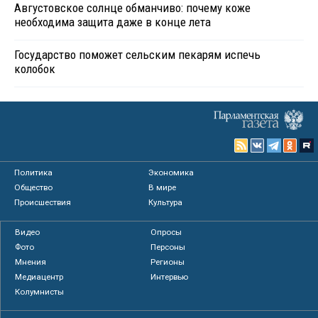
Августовское солнце обманчиво: почему коже
необходима защита даже в конце лета
Государство поможет сельским пекарям испечь
колобок
Политика
Экономика
Общество
В мире
Происшествия
Культура
Видео
Опросы
Фото
Персоны
Мнения
Регионы
Медиацентр
Интервью
Колумнисты