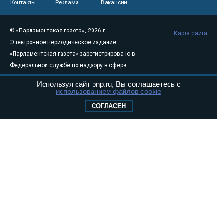
Контакты
Реклама
Вакансии
© «Парламентская газета», 2026 г.
Карта сайта
Электронное периодическое издание
«Парламентская газета» зарегистрировано в
Федеральной службе по надзору в сфере
связи, информационных технологий и
Используя сайт pnp.ru, Вы соглашаетесь с
массовых коммуникаций (Роскомнадзор) 05
использованием файлов cookie
августа 2011 года. 18+
СОГЛАСЕН
Свидетельство о регистрации Эл № ФС77-
46097
Учредитель — АНО «Парламентская газета»
Исполняющий обязанности главного
редактора — Абдуллаев М.Р.
Тел.: +7 (495) 637–69–79 E-mail:
pg@pnp.ru
«Парламентская газета» - официальное еженедельное издание
Федерального Собрания РФ. Издается с 1997 года. Учредители
газеты - Государственная Дума и Совет Федерации РФ. Официальный
публикатор федеральных конституционных законов, федеральных