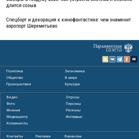
длится созыв
Спецборт и декорация к кинофантастике: чем знаменит
аэропорт Шереметьево
Политика
Экономика
Общество
В мире
Происшествия
Культура
Видео
Опросы
Фото
Персоны
Мнения
Регионы
Медиацентр
Интервью
Колумнисты
Контакты
Реклама
Вакансии