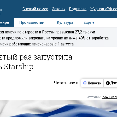
Свежий номер
Законы
Подписка
Журнал «РФ с
ия
и
 мире
Происшествия
Культура
Ещё
Медиацентр
Интервью
Колумнисты
Делова
яя пенсия по старости в России превысила 27,2 тысячи
эксперт
сти предложили закрепить на уровне не ниже 40% от заработка
енсии работающих пенсионеров с 1 августа
ятый раз запустила
 Starship
Читать нас в
Источник:
РИА Ново