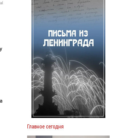
al
y
а
Главное сегодня