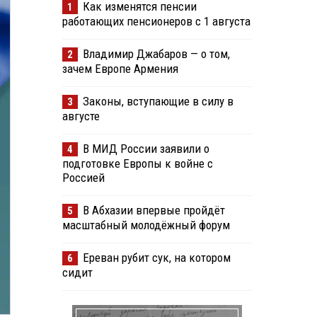
Как изменятся пенсии
1
работающих пенсионеров с 1 августа
Владимир Джабаров — о том,
2
зачем Европе Армения
Законы, вступающие в силу в
3
августе
В МИД России заявили о
4
подготовке Европы к войне с
Россией
В Абхазии впервые пройдёт
5
масштабный молодёжный форум
Ереван рубит сук, на котором
6
сидит