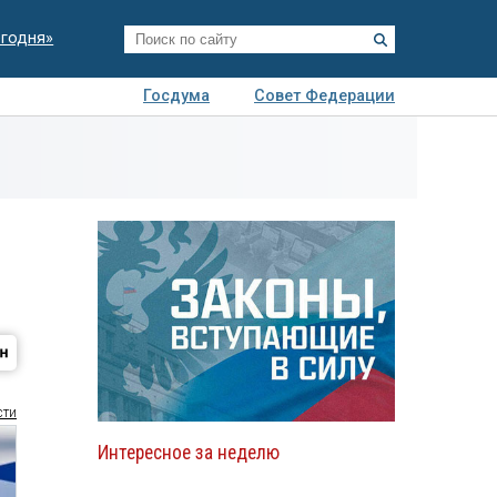
егодня»
Госдума
Совет Федерации
я
Авто
Недвижимость
Технологии
иза
сти
Интересное за неделю