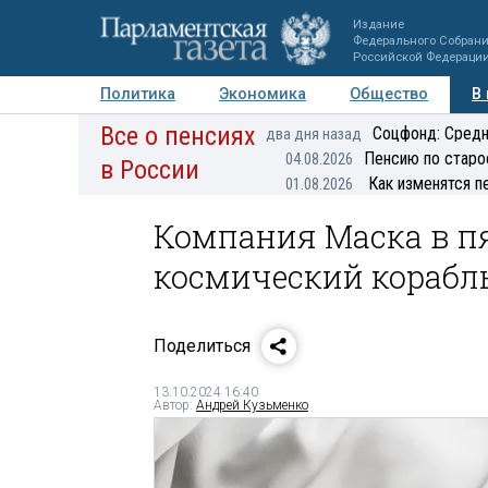
Издание
Федерального Собран
Российской Федераци
Политика
Экономика
Общество
В
Все о пенсиях
Фото
Авторы
Персоны
Мнения
Регионы
Соцфонд: Средн
два дня назад
Пенсию по старо
04.08.2026
в России
Как изменятся п
01.08.2026
Компания Маска в п
космический корабль
Поделиться
13.10.2024 16:40
Автор:
Андрей Кузьменко