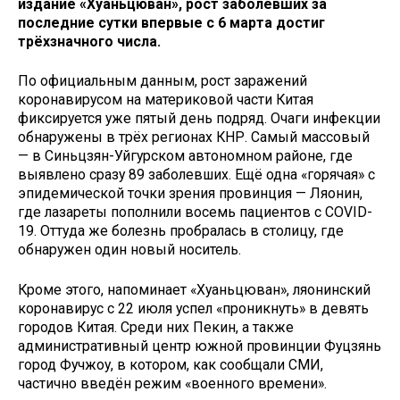
издание «Хуаньцюван», рост заболевших за
последние сутки впервые с 6 марта достиг
трёхзначного числа.
По официальным данным, рост заражений
коронавирусом на материковой части Китая
фиксируется уже пятый день подряд. Очаги инфекции
обнаружены в трёх регионах КНР. Самый массовый
— в Синьцзян-Уйгурском автономном районе, где
выявлено сразу 89 заболевших. Ещё одна «горячая» с
эпидемической точки зрения провинция — Ляонин,
где лазареты пополнили восемь пациентов с COVID-
19. Оттуда же болезнь пробралась в столицу, где
обнаружен один новый носитель.
Кроме этого, напоминает «Хуаньцюван», ляонинский
коронавирус с 22 июля успел «проникнуть» в девять
городов Китая. Среди них Пекин, а также
административный центр южной провинции Фуцзянь
город Фучжоу, в котором, как сообщали СМИ,
частично введён режим «военного времени».