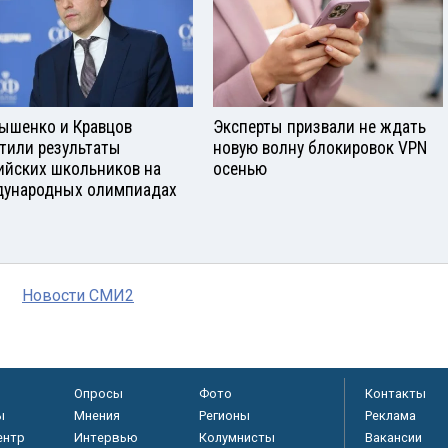
ышенко и Кравцов
Эксперты призвали не ждать
тили результаты
новую волну блокировок VPN
ийских школьников на
осенью
ународных олимпиадах
Новости СМИ2
Опросы
Фото
Контакты
ы
Мнения
Регионы
Реклама
ентр
Интервью
Колумнисты
Вакансии