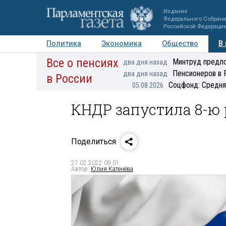
Издание
Федерального Собран
Российской Федераци
Политика
Экономика
Общество
В
Все о пенсиях
Фото
Авторы
Персоны
Мнения
Регионы
Минтруд предло
два дня назад
Пенсионеров в 
два дня назад
в России
Соцфонд: Средня
05.08.2026
КНДР запустила 8-ю 
Поделиться
27.02.2022 09:01
Автор:
Юлия Катенёва