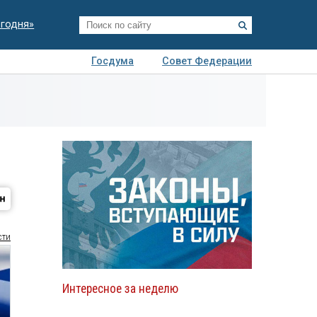
егодня»
Госдума
Совет Федерации
я
Авто
Недвижимость
Технологии
иза
сти
Интересное за неделю