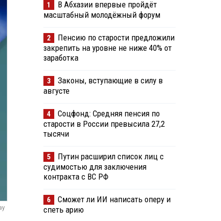
В Абхазии впервые пройдёт
1
масштабный молодёжный форум
Пенсию по старости предложили
2
закрепить на уровне не ниже 40% от
заработка
Законы, вступающие в силу в
3
августе
Соцфонд: Средняя пенсия по
4
старости в России превысила 27,2
тысячи
Путин расширил список лиц с
5
судимостью для заключения
контракта с ВС РФ
Сможет ли ИИ написать оперу и
6
ay
спеть арию