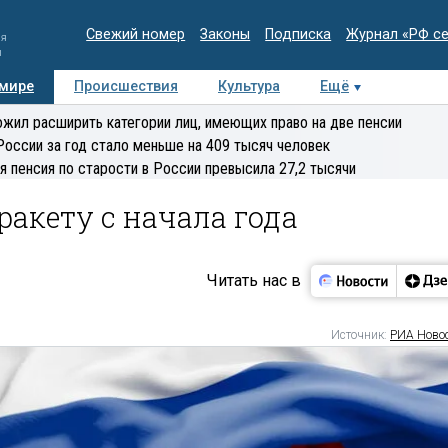
Свежий номер
Законы
Подписка
Журнал «РФ с
ия
и
 мире
Происшествия
Культура
Ещё
Медиацентр
Интервью
Колумнисты
Делова
жил расширить категории лиц, имеющих право на две пенсии
эксперт
России за год стало меньше на 409 тысяч человек
я пенсия по старости в России превысила 27,2 тысячи
ракету с начала года
Читать нас в
Источник:
РИА Ново