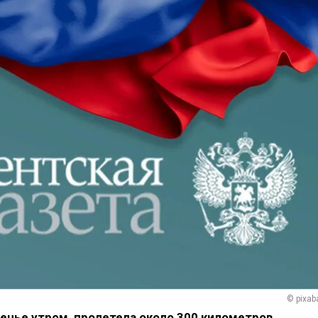
© pixab
енье утром, пролетела около 300 километров,