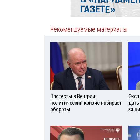
Рекомендуемые материалы
Протесты в Венгрии:
Эксп
политический кризис набирает
дать
обороты
защи