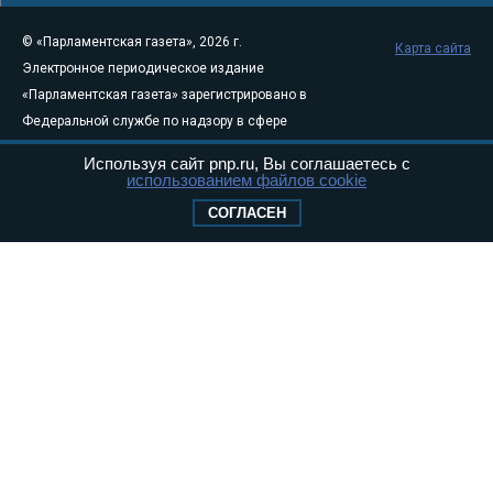
© «Парламентская газета», 2026 г.
Карта сайта
Электронное периодическое издание
«Парламентская газета» зарегистрировано в
Федеральной службе по надзору в сфере
связи, информационных технологий и
Используя сайт pnp.ru, Вы соглашаетесь с
массовых коммуникаций (Роскомнадзор) 05
использованием файлов cookie
августа 2011 года. 18+
СОГЛАСЕН
Свидетельство о регистрации Эл № ФС77-
46097
Учредитель — АНО «Парламентская газета»
Исполняющий обязанности главного
редактора — Абдуллаев М.Р.
Тел.: +7 (495) 637–69–79 E-mail:
pg@pnp.ru
«Парламентская газета» - официальное еженедельное издание
Федерального Собрания РФ. Издается с 1997 года. Учредители
газеты - Государственная Дума и Совет Федерации РФ. Официальный
публикатор федеральных конституционных законов, федеральных
законов и актов палат Федерального Собрания. «Парламентская
газета» имеет пункты печати и представительства в десяти субъектах