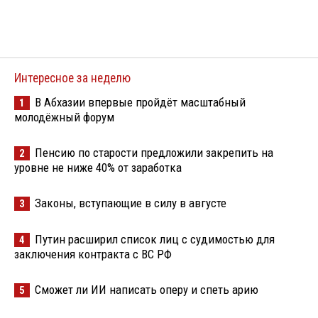
Интересное за неделю
В Абхазии впервые пройдёт масштабный
1
молодёжный форум
Пенсию по старости предложили закрепить на
2
уровне не ниже 40% от заработка
Законы, вступающие в силу в августе
3
Путин расширил список лиц с судимостью для
4
заключения контракта с ВС РФ
Сможет ли ИИ написать оперу и спеть арию
5