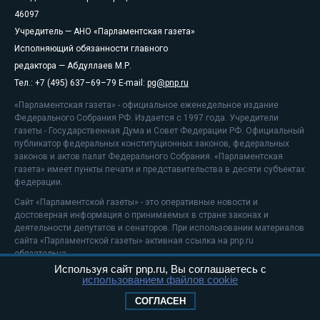
46097
Учредитель — АНО «Парламентская газета»
Исполняющий обязанности главного
редактора — Абдуллаев М.Р.
Тел.: +7 (495) 637–69–79 E-mail:
pg@pnp.ru
«Парламентская газета» - официальное еженедельное издание
Федерального Собрания РФ. Издается с 1997 года. Учредители
газеты - Государственная Дума и Совет Федерации РФ. Официальный
публикатор федеральных конституционных законов, федеральных
законов и актов палат Федерального Собрания. «Парламентская
газета» имеет пункты печати и представительства в десяти субъектах
федерации.
Сайт «Парламентской газеты» - это оперативные новости и
достоверная информация о принимаемых в стране законах и
деятельности депутатов и сенаторов. При использовании материалов
сайта «Парламентской газеты» активная ссылка на pnp.ru
обязательна.
Используя сайт pnp.ru, Вы соглашаетесь с
На информационном ресурсе применяются
рекомендательные
использованием файлов cookie
технологии
Положение о защите персональных данных
СОГЛАСЕН