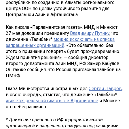
республики по созданию в Алматы регионального
центра ООН по целям устойчивого развития для
Центральной Азии и Афганистана.
Как писала «Парламентская газета», МИД и Минюст
27 мая доложили президенту
Владимиру Путину
, что
движение «Талибан»*
можно исключать из списка
запрещенных организаций
. «Это обязательно, без
этого о признании говорить будет преждевременно.
Ждем принятия решения», — сообщил директор
второго департамента Азии МИД РФ Замир Кабулов.
Он также сообщил, что Россия пригласила талибов на
ПМЭФ.
Глава Министерства иностранных дел
Сергей Лавров
,
в свою очередь, отметил, что движение «Талибан»*
является реальной властью в Афганистане
и Москве
это небезразлично.
* Движение признано в РФ террористической
организацией и запрещено; находится под санкциями