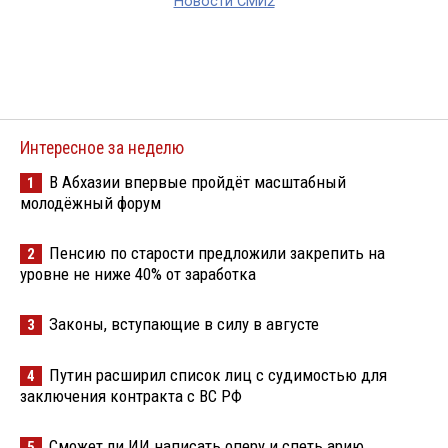
Новости СМИ2
Интересное за неделю
В Абхазии впервые пройдёт масштабный
1
молодёжный форум
Пенсию по старости предложили закрепить на
2
уровне не ниже 40% от заработка
Законы, вступающие в силу в августе
3
Путин расширил список лиц с судимостью для
4
заключения контракта с ВС РФ
Сможет ли ИИ написать оперу и спеть арию
5