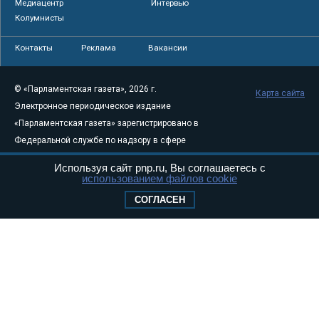
Медиацентр
Интервью
Колумнисты
Контакты
Реклама
Вакансии
© «Парламентская газета», 2026 г.
Карта сайта
Электронное периодическое издание
«Парламентская газета» зарегистрировано в
Федеральной службе по надзору в сфере
связи, информационных технологий и
Используя сайт pnp.ru, Вы соглашаетесь с
массовых коммуникаций (Роскомнадзор) 05
использованием файлов cookie
августа 2011 года. 18+
СОГЛАСЕН
Свидетельство о регистрации Эл № ФС77-
46097
Учредитель — АНО «Парламентская газета»
Исполняющий обязанности главного
редактора — Абдуллаев М.Р.
Тел.: +7 (495) 637–69–79 E-mail:
pg@pnp.ru
«Парламентская газета» - официальное еженедельное издание