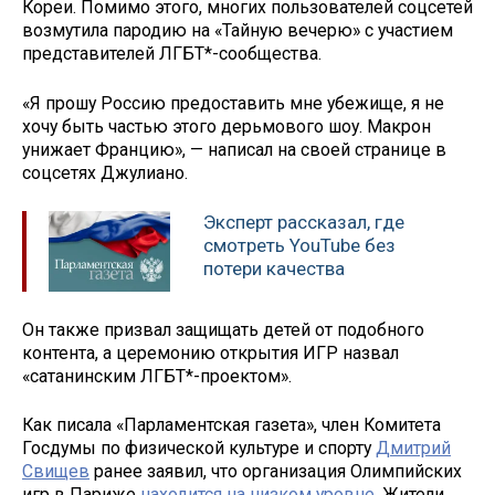
Кореи. Помимо этого, многих пользователей соцсетей
возмутила пародию на «Тайную вечерю» с участием
представителей ЛГБТ*-сообщества.
«Я прошу Россию предоставить мне убежище, я не
хочу быть частью этого дерьмового шоу. Макрон
унижает Францию», — написал на своей странице в
соцсетях Джулиано.
Эксперт рассказал, где
смотреть YouTube без
потери качества
Он также призвал защищать детей от подобного
контента, а церемонию открытия ИГР назвал
«сатанинским ЛГБТ*-проектом».
Как писала «Парламентская газета», член Комитета
Госдумы по физической культуре и спорту
Дмитрий
Свищев
ранее заявил, что организация Олимпийских
игр в Париже
находится на низком уровне
. Жители