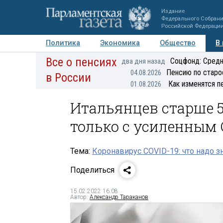
Издание
Федерального Собран
Российской Федераци
Политика
Экономика
Общество
В
Все о пенсиях
Фото
Авторы
Персоны
Мнения
Регионы
Соцфонд: Средн
два дня назад
Пенсию по старо
04.08.2026
в России
Как изменятся п
01.08.2026
Итальянцев старше 5
только с усиленным
Тема:
Коронавирус COVID-19: что надо з
Поделиться
15.02.2022 16:08
Автор:
Александр Тараканов