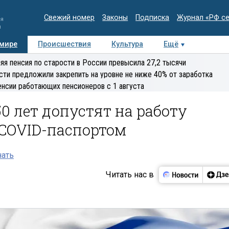
Свежий номер
Законы
Подписка
Журнал «РФ с
ия
и
 мире
Происшествия
Культура
Ещё
Медиацентр
Интервью
Колумнисты
Делова
яя пенсия по старости в России превысила 27,2 тысячи
эксперт
сти предложили закрепить на уровне не ниже 40% от заработка
енсии работающих пенсионеров с 1 августа
0 лет допустят на работу
 COVID-паспортом
нать
Читать нас в