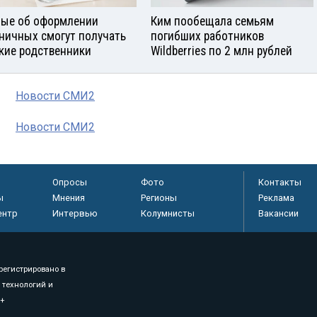
ые об оформлении
Ким пообещала семьям
ничных смогут получать
погибших работников
кие родственники
Wildberries по 2 млн рублей
Новости СМИ2
Новости СМИ2
Опросы
Фото
Контакты
ы
Мнения
Регионы
Реклама
ентр
Интервью
Колумнисты
Вакансии
регистрировано в
 технологий и
8+