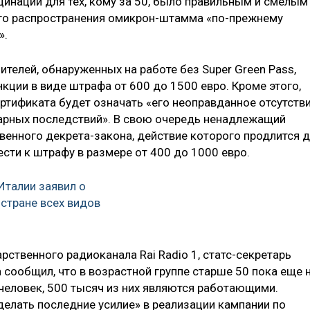
цинации для тех, кому за 50, было правильным и смелым
ого распространения омикрон-штамма «по-прежнему
».
ителей, обнаруженных на работе без Super Green Pass,
ции в виде штрафа от 600 до 1500 евро. Кроме этого,
ертификата будет означать «его неоправданное отсутств
нарных последствий». В свою очередь ненадлежащий
венного декрета-закона, действие которого продлится 
ести к штрафу в размере от 400 до 1000 евро.
Италии заявил о
 стране всех видов
рственного радиоканала Rai Radio 1, статс-секретарь
сообщил, что в возрастной группе старше 50 пока еще 
человек, 500 тысяч из них являются работающими.
делать последние усилие» в реализации кампании по