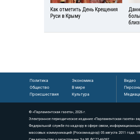
Как отметить День Крещения
Данн
Руси в Крыму
боль
близ
Политика
Экономика
Видео
Общество
В мире
Персон
Происшествия
Культура
Медиац
© «Парламентская газета», 2026 г.
Электронное периодическое издание «Парламентская газета» за
Федеральной службе по надзору в сфере связи, информационных
массовых коммуникаций (Роскомнадзор) 05 августа 2011 года. 1
Свидетельство о регистрации Эл № ФС77-46097