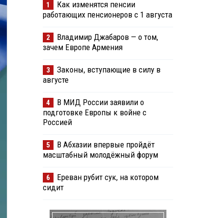
Как изменятся пенсии
1
работающих пенсионеров с 1 августа
Владимир Джабаров — о том,
2
зачем Европе Армения
Законы, вступающие в силу в
3
августе
В МИД России заявили о
4
подготовке Европы к войне с
Россией
В Абхазии впервые пройдёт
5
масштабный молодёжный форум
Ереван рубит сук, на котором
6
сидит