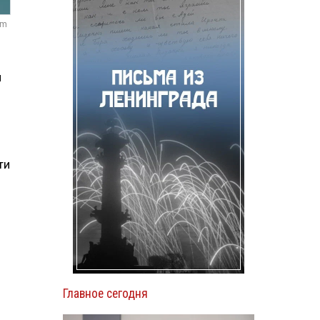
om
я
ти
Главное сегодня