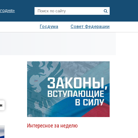
егодня»
Госдума
Совет Федерации
я
Авто
Недвижимость
Технологии
иза
Интересное за неделю