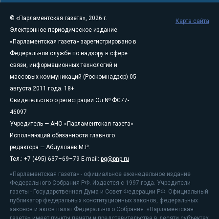
© «Парламентская газета», 2026 г.
Карта сайта
Электронное периодическое издание
«Парламентская газета» зарегистрировано в
Федеральной службе по надзору в сфере
связи, информационных технологий и
массовых коммуникаций (Роскомнадзор) 05
августа 2011 года. 18+
Свидетельство о регистрации Эл № ФС77-
46097
Учредитель — АНО «Парламентская газета»
Исполняющий обязанности главного
редактора — Абдуллаев М.Р.
Тел.: +7 (495) 637–69–79 E-mail:
pg@pnp.ru
«Парламентская газета» - официальное еженедельное издание
Федерального Собрания РФ. Издается с 1997 года. Учредители
газеты - Государственная Дума и Совет Федерации РФ. Официальный
публикатор федеральных конституционных законов, федеральных
законов и актов палат Федерального Собрания. «Парламентская
газета» имеет пункты печати и представительства в десяти субъектах